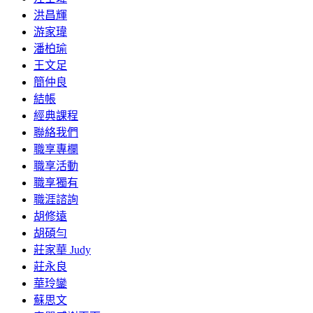
洪昌輝
游家瑋
潘柏瑜
王文足
簡仲良
結帳
經典課程
聯絡我們
職享專欄
職享活動
職享獨有
職涯諮詢
胡修遠
胡碩勻
莊家華 Judy
莊永良
華玲鑾
蘇思文