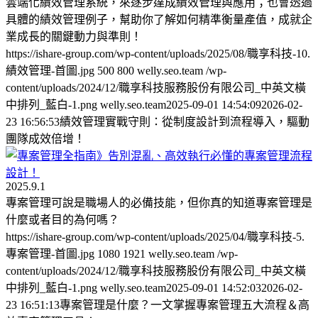
雲端化績效管理系統，來逐步達成績效管理與應用；也會透過
具體的績效管理例子，幫助你了解如何精準衡量產值，成就企
業成長的關鍵動力與準則！
https://ishare-group.com/wp-content/uploads/2025/08/職享科技-10.
績效管理-首圖.jpg
500
800
welly.seo.team
/wp-
content/uploads/2024/12/職享科技服務股份有限公司_中英文橫
中排列_藍白-1.png
welly.seo.team
2025-09-01 14:54:09
2026-02-
23 16:56:53
績效管理實戰守則：從制度設計到流程導入，驅動
團隊成效倍增！
2025.9.1
專案管理可說是職場人的必備技能，但你真的知道專案管理是
什麼或者目的為何嗎？
https://ishare-group.com/wp-content/uploads/2025/04/職享科技-5.
專案管理-首圖.jpg
1080
1921
welly.seo.team
/wp-
content/uploads/2024/12/職享科技服務股份有限公司_中英文橫
中排列_藍白-1.png
welly.seo.team
2025-09-01 14:52:03
2026-02-
23 16:51:13
專案管理是什麼？一文掌握專案管理五大流程＆高