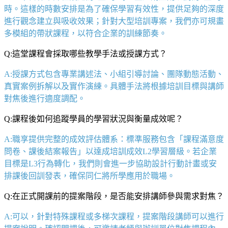
時。這樣的時數安排是為了確保學習有效性，提供足夠的深度
進行觀念建立與吸收效果；針對大型培訓專案，我們亦可規畫
多模組的帶狀課程，以符合企業的訓練節奏。
Q:這堂課程會採取哪些教學手法或授課方式？
A:授課方式包含專業講述法、小組引導討論、團隊動態活動、
真實案例拆解以及實作演練。具體手法將根據培訓目標與講師
對焦後進行適度調配。
Q:課程後如何追蹤學員的學習狀況與衡量成效呢？
A:職享提供完整的成效評估體系：標準服務包含「課程滿意度
問卷、課後結案報告
」以達成培訓成效
L2
學習層級。若企業
目標是
L3
行為轉化，我們則會進一步協助設計行動計畫或安
排課後回訓發表，確保同仁將所學應用於職場。
Q:在正式開課前的提案階段，是否能安排講師參與需求對焦？
A:可以，針對特殊課程或多梯次課程，提案階段講師可以進行