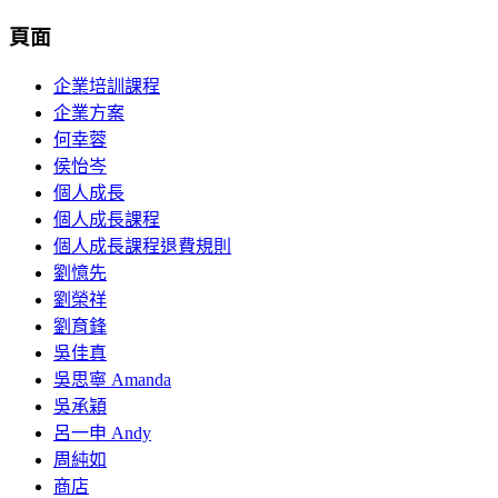
頁面
企業培訓課程
企業方案
何幸蓉
侯怡岑
個人成長
個人成長課程
個人成長課程退費規則
劉憶先
劉榮祥
劉育鋒
吳佳真
吳思寧 Amanda
吳承穎
呂一申 Andy
周純如
商店