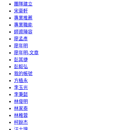
團隊建立
宋豪軒
專業推薦
專業職能
師資陣容
廖孟彥
廖年明
廖年明-文章
彭其捷
彭毅弘
我的帳號
方植永
李玉光
李秉懿
林俊明
林家泰
林稚蓉
柯銳杰
汪士瑋