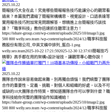
2025.10.22
簡報技巧大全在此！究竟哪些簡報報告技巧能讓分心的觀眾看
過來？本篇我們濃縮了簡報架構構思、視覺設計、口語表達等
實用報告技巧附加常見問題解答，想精進上台簡報技巧該找
誰？「職享科技」教你迅速抓住聽眾注意力！
https://ishare-group.com/wp-content/uploads/2025/10/image3.jpg
500
800
welly.seo.team
/wp-content/uploads/2024/12/職享科技服
務股份有限公司_中英文橫中排列_藍白-1.png
welly.seo.team
2025-10-22 17:21:59
2025-12-30 12:37:03
簡報技巧
精華》高手都在用的架構x設計祕技，讓觀眾專心聽你說！
2025.10.22
團隊合作說來容易做起來難，別再獨自煩惱！我們統整了團隊
合作的重要性、定義、挑戰，對個人和組織的好處，以及不可
或缺的10大團隊合作特質。想知道團隊合作可以學到什麼？職
享科技給你完整的團隊協作知識補給！
https://ishare-group.com/wp-content/uploads/2025/10/image2.jpg
500
800
welly.seo.team
/wp-content/uploads/2024/12/職享科技服