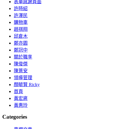
表單感謝頁面
許時紹
許澤民
購物車
趙祺翔
邱倉木
鄭亦園
鄭冠中
關於職享
陳俊傑
陳薏安
領導管理
顏毓賢 Ricky
首頁
黃宏嶈
黃惠玲
Categories