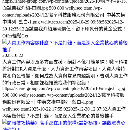
https://ishare-group.com/wp-content/uploads/2025/10/職享科技-15.
面試自我介紹-首圖.jpg
500
800
welly.seo.team
/wp-
content/uploads/2024/12/職享科技服務股份有限公司_中英文橫
中排列_藍白-1.png
welly.seo.team
2025-10-29 09:58:56
2025-12-
30 12:35:12
面試自我介紹展現價值、留下印象分的黃金公式！
Offer輕鬆Get
2025.10.22
人資工作內容涉及多方面支援，絕對不像打雜單純！職享科技
將針對HR人資是什麼、人力資源工作內容項目、人資人格特
質和角色轉變、如何成為人資與常見問題說明，告別人資工作
的行政日常，相關課程推薦找我們準沒錯！
https://ishare-group.com/wp-content/uploads/2025/10/image3-1.jpg
500
800
welly.seo.team
/wp-content/uploads/2024/12/職享科技服
務股份有限公司_中英文橫中排列_藍白-1.png
welly.seo.team
2025-10-22 17:55:02
2025-12-30 12:37:32
人資工作
內容做什麼？不是打雜，而是深入企業核心的幕後推手！