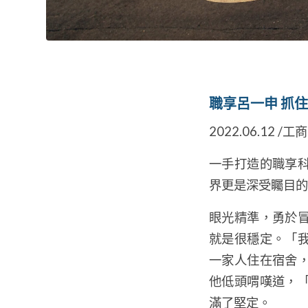
職享呂一申 抓
2022.06.12 /
一手打造的職享
界更是深受矚目的
眼光精準，勇於
就是很穩定。「
一家人住在宿舍
他低頭喟嘆道，
滿了堅定。