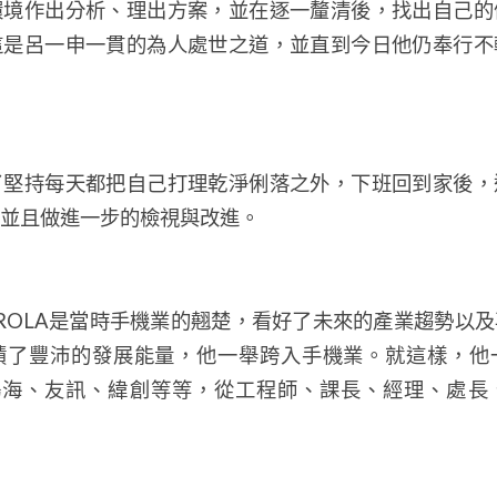
環境作出分析、理出方案，並在逐一釐清後，找出自己的
這是呂一申一貫的為人處世之道，並直到今日他仍奉行不
了堅持每天都把自己打理乾淨俐落之外，下班回到家後，
並且做進一步的檢視與改進。
TOROLA是當時手機業的翹楚，看好了未來的產業趨勢以
積了豐沛的發展能量，他一舉跨入手機業。就這樣，他
、鴻海、友訊、緯創等等，從工程師、課長、經理、處