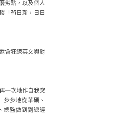
優劣點，以及個人
輟「茍日新，日日
還會狂練英文與對
及再一次地作自我突
一步步地從華碩、
長、總監做到副總經