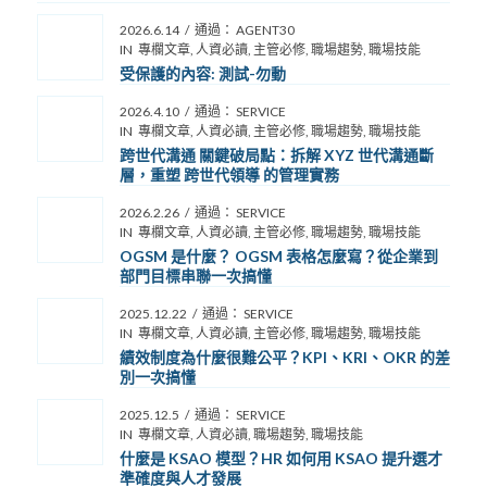
2026.6.14
/
通過：
AGENT30
IN
專欄文章
,
人資必讀
,
主管必修
,
職場趨勢
,
職場技能
受保護的內容: 測試-勿動
2026.4.10
/
通過：
SERVICE
IN
專欄文章
,
人資必讀
,
主管必修
,
職場趨勢
,
職場技能
跨世代溝通 關鍵破局點：拆解 XYZ 世代溝通斷
層，重塑 跨世代領導 的管理實務
2026.2.26
/
通過：
SERVICE
IN
專欄文章
,
人資必讀
,
主管必修
,
職場趨勢
,
職場技能
OGSM 是什麼？ OGSM 表格怎麼寫？從企業到
部門目標串聯一次搞懂
2025.12.22
/
通過：
SERVICE
IN
專欄文章
,
人資必讀
,
主管必修
,
職場趨勢
,
職場技能
績效制度為什麼很難公平？KPI、KRI、OKR 的差
別一次搞懂
2025.12.5
/
通過：
SERVICE
IN
專欄文章
,
人資必讀
,
職場趨勢
,
職場技能
什麼是 KSAO 模型？HR 如何用 KSAO 提升選才
準確度與人才發展