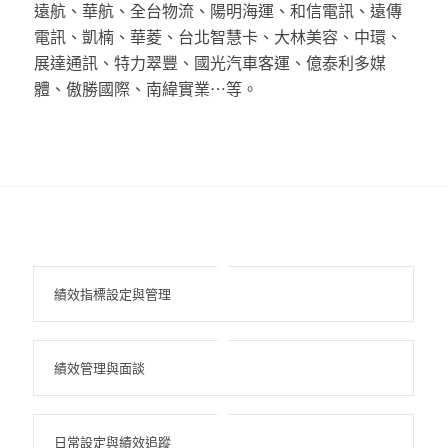
遠航、華航、全台物流、陽明海運、和信電訊、遠傳
電訊、凱楠、華菱、台北智慧卡、大林美容、中環、
展達通訊、特力翠豐、國光汽車客運、億泰利多媒
體、傲勝國際、南緯實業⋯等。
績效指標設定與管理
績效管理與面談
日常設定與績效追蹤