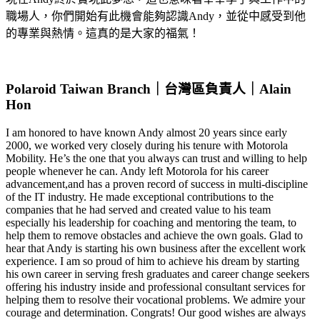
職場人，你們開始有此機會能夠認識Andy，並從中感受到他
的專業與熱情。這真的是大家的福氣！
Polaroid Taiwan Branch｜台灣區負責人｜Alain
Hon
I am honored to have known Andy almost 20 years since early
2000, we worked very closely during his tenure with Motorola
Mobility. He’s the one that you always can trust and willing to help
people whenever he can. Andy left Motorola for his career
advancement,and has a proven record of success in multi-discipline
of the IT industry. He made exceptional contributions to the
companies that he had served and created value to his team
especially his leadership for coaching and mentoring the team, to
help them to remove obstacles and achieve the own goals. Glad to
hear that Andy is starting his own business after the excellent work
experience. I am so proud of him to achieve his dream by starting
his own career in serving fresh graduates and career change seekers
offering his industry inside and professional consultant services for
helping them to resolve their vocational problems. We admire your
courage and determination. Congrats! Our good wishes are always