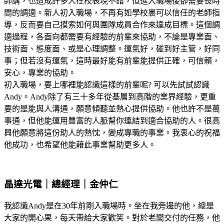
師講，也造成許多人在校表現不錯，但進入職場後卻需要長時
間的調適。新人初入職場，不再有如學校裏可以信任的老師指
導，反而要自己摸索如何與團隊成員合作來達成目標。這個調
適過程，各面向都需要有經驗的前輩來協助，不論是專業面、
技術面、態度面、或是心理調整。運氣好，碰到好主管，好同
事；但若沒有運氣，這時最好能有前輩能提供正確，可信賴，
安心，專業的協助。
初入職場，要上哪裡能認識這樣的前輩呢? 可以先試試認識
Andy。Andy除了有三十多年從基層到高階的業界經驗，更重
要的是能與人溝通，願意傾聽並熱心提供協助。他也許不是萬
事通，但他能運用豐富的人脈幫你連結到適合協助的人。很高
興他願意將這份助人的熱忱，變成專職的事業。我衷心的祝福
他成功，也希望他能藉此事業幫助更多人。
晶達光電｜總經理｜金仲仁
我認識Andy是在30年前剛入職場時。坐在我旁邊的他，總是
大家的開心果，每天帶給大家歡笑。對於老闆交付的任務，他