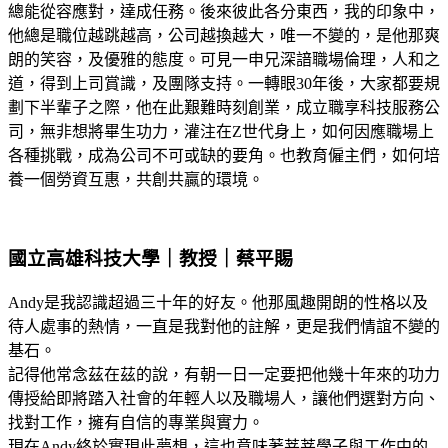
總能從容應對，達成任務。後來彼此各分東西，我的印象中，
他總是職位越跳越高，公司越換越大，唯一不變的，是他那爽
朗的笑容，及優雅的態度。可見一申兄深諳職場倫理，人和之
道，得到上司賞識，及團隊支持。一轉眼30年後，大家都要規
劃下半輩子之際，他在此艱難時刻創業，成立職享科技服務公
司，無非想將畢生功力，灌注在Z世代身上，如何因應職場上
各種挑戰，成為公司不可或缺的要角。也教育僱主們，如何培
養一個勞資互惠，共創共贏的環境。
國立高雄科技大學｜教授｜蔡平賜
Andy是我認識超過三十年的好友。他那風趣開朗的性格以及
待人處事的熱情，一直是我對他的註解，更是我們情誼不變的
基石。
記得他常念茲在茲的說，有朝一日一定要把他幾十年來的功力
傳授給即將踏入社會的年輕人以及職場人，讓他們選對方向、
找對工作，擁有自信的專業與實力。
現在Andy終於實現此夢想，這也意味著莘莘學子與工作中的