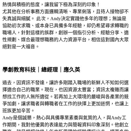
熱情與積極的態度，讓我留下極為深刻的印象！
尤其他在分析事務方面邏輯清晰、專業俐落，且待人接物卻不
失真誠與細膩。 此次，Andy決定實踐他多年的理想；無論是
協助初次求職、或本身已具備多年經驗，却仍希望尋求轉職的
職場人，針對這樣的族群，創辦一個指引分析、經驗分享、適
性規劃、媒合最理想職務的人力資源平台，相信這對國內大眾
絕對是一大福音。
學創教育科技｜總經理｜應久英
過去，因資訊不發達，讓許多剛踏入職場的新鮮人不知如何選
擇適合自己的職業。現在，也因資源太豐富；資訊太複雜而讓
想找工作的人無所適從。若再加上大環境的嚴峻與各產業的競
爭加劇，讓求職者與轉職者在工作的抉擇上更加迷惘，也讓上
班族更加辛苦。
Andy是個誠懇，熱心與具備專業素養與氣質的人，與Andy工
作期間，我對他優異的表達能力與簡報資料印象深刻。他創立