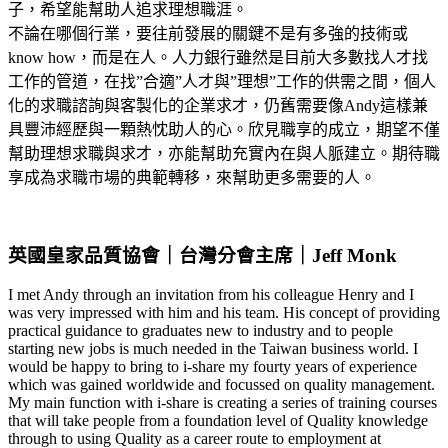
子，希望能幫助人追求理想職涯。
不論在哪個行業，要往前發展的關鍵不是有多強的技術或
know how，而是在人。人力銀行雖然是目前大多數找人才找
工作的管道，在找”合適”人才與”理想”工作的供需之間，個人
化的求職諮詢與客製化的企業求才，仍舊需要像Andy這樣兼
具豐沛經歷與一顆熱忱助人的心。欣見職享的成立，期望不僅
幫助理想求職與求才，亦能幫助充實內在與人脈建立。期待職
享成為求職市場的典範轉移，來幫助更多需要的人。
英國皇家品質協會｜台灣分會主席｜Jeff Monk
I met Andy through an invitation from his colleague Henry and I
was very impressed with him and his team. His concept of providing
practical guidance to graduates new to industry and to people
starting new jobs is much needed in the Taiwan business world. I
would be happy to bring to i-share my fourty years of experience
which was gained worldwide and focussed on quality management.
My main function with i-share is creating a series of training courses
that will take people from a foundation level of Quality knowledge
through to using Quality as a career route to employment at