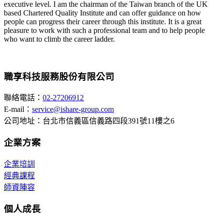
executive level. I am the chairman of the Taiwan branch of the UK
based Chartered Quality Institute and can offer guidance on how
people can progress their career through this institute. It is a great
pleasure to work with such a professional team and to help people
who want to climb the career ladder.
職享科技服務股份有限公司
聯絡電話：
02-27206912
E-mail：
service@ishare-group.com
公司地址：台北市信義區信義路四段391號11樓之6
企業方案
企業培訓
經典課程
師資陣容
個人成長