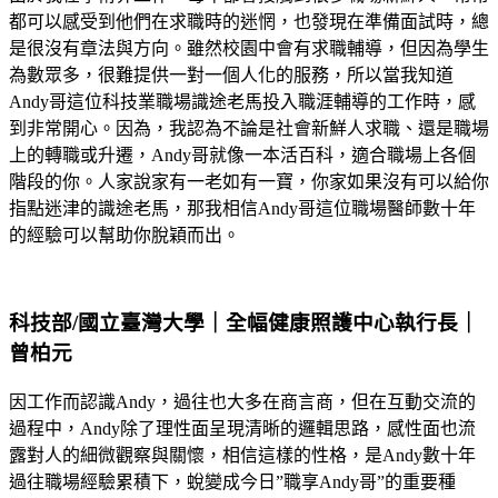
都可以感受到他們在求職時的迷惘，也發現在準備面試時，總
是很沒有章法與方向。雖然校園中會有求職輔導，但因為學生
為數眾多，很難提供一對一個人化的服務，所以當我知道
Andy哥這位科技業職場識途老馬投入職涯輔導的工作時，感
到非常開心。因為，我認為不論是社會新鮮人求職、還是職場
上的轉職或升遷，Andy哥就像一本活百科，適合職場上各個
階段的你。人家說家有一老如有一寶，你家如果沒有可以給你
指點迷津的識途老馬，那我相信Andy哥這位職場醫師數十年
的經驗可以幫助你脫穎而出。
科技部/國立臺灣大學｜全幅健康照護中心執行長｜
曾柏元
因工作而認識Andy，過往也大多在商言商，但在互動交流的
過程中，Andy除了理性面呈現清晰的邏輯思路，感性面也流
露對人的細微觀察與關懷，相信這樣的性格，是Andy數十年
過往職場經驗累積下，蛻變成今日”職享Andy哥”的重要種