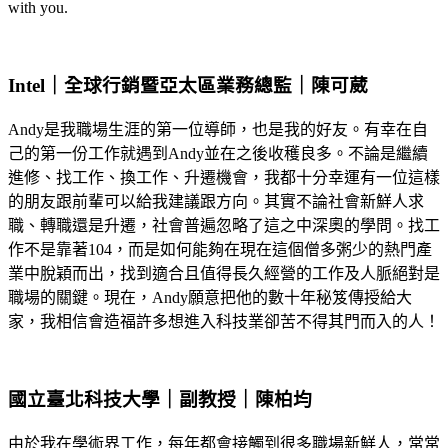
with you.
Intel｜全球行銷暨亞太區業務總監｜陳可葳
Andy是我職場生涯的第一位導師，也是我的好友。有幸在自
己的第一份工作就遇到Andy並在之後收穫良多。不論是繼續
進修、找工作、換工作、升遷機會，我都十分幸運有一位這樣
的朋友跟前輩可以給我建議跟方向。其實不論社會新鮮人求
職、轉職還是升遷，社會普遍忽略了這之中深奧的學問。找工
作不是靠著104，而是如何能夠在現在這個僧多粥少的熱門產
業中脫穎而出，找到適合且值得長久經營的工作及人脈絕對是
職場的關鍵。現在，Andy願意把他的數十年秘笈傳授給大
家，我相信會造福許多想進入科技業卻苦不得其門而入的人！
國立臺北科技大學｜副教授｜陳柏均
由於我在學術界工作，每年都會接觸到很多職場新鮮人，常常