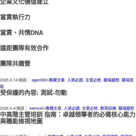
企業文化價值建立
當責執行力
當責、共情DNA
遠距團隊有效合作
團隊共識營
2026.6.14
/
通過：
agent30
In
專欄文章
,
人資必讀
,
主管必修
,
職場趨勢
,
職場技
能
受保護的內容: 測試-勿動
2026.5.4
/
通過：
service
In
專欄文章
,
人資必讀
,
主管必修
,
教育訓練
,
職場趨勢
中高階主管培訓 指南：卓越領導者的必備核心能力
與職能檢視地圖