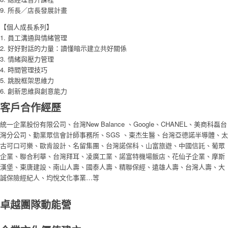
9. 所長／店長發展計畫
【個人成長系列】
1. 員工溝通與情緒管理
2. 好好對話的力量：讀懂暗示建立共好關係
3. 情緒與壓力管理
4. 時間管理技巧
5. 跳脫框架思維力
6. 創新思維與創意能力
客戶合作經歷
統一企業股份有限公司、台灣New Balance 、Google、CHANEL、美商科磊台
灣分公司、勤業眾信會計師事務所、SGS 、東杰生醫、台灣亞德諾半導體、太
古可口可樂、歐肯設計、名留集團、台灣諾保科、山富旅遊、中國信託、葡眾
企業、聯合利華、台灣拜耳、凌廣工業、諾富特機場飯店、花仙子企業、摩斯
漢堡、東唐建設、南山人壽、國泰人壽、精聯保經、遠雄人壽、台灣人壽、大
誠保險經紀人、均悅文化事業…等
卓越團隊動能營