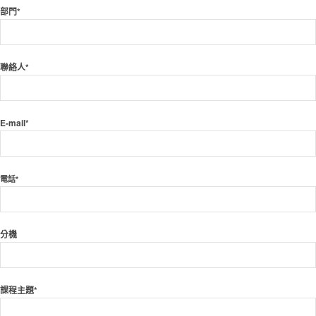
部門*
聯絡人*
E-mail*
電話*
分機
課程主題*