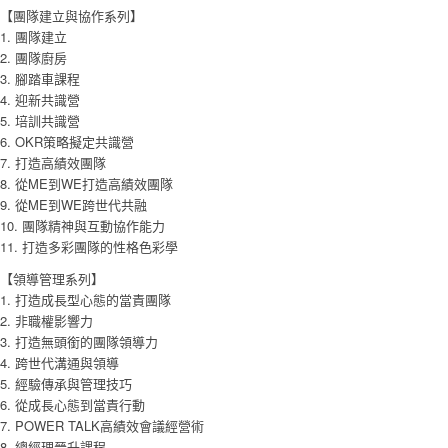
【團隊建立與協作系列】
1. 團隊建立
2. 團隊廚房
3. 腳踏車課程
4. 迎新共識營
5. 培訓共識營
6. OKR策略擬定共識營
7. 打造高績效團隊
8. 從ME到WE打造高績效團隊
9. 從ME到WE跨世代共融
10. 團隊精神與互動協作能力
11. 打造多彩團隊的性格色彩學
【領導管理系列】
1. 打造成長型心態的當責團隊
2. 非職權影響力
3. 打造無頭銜的團隊領導力
4. 跨世代溝通與領導
5. 經驗傳承與管理技巧
6. 從成長心態到當責行動
7. POWER TALK高績效會議經營術
8. 總經理晉升課程