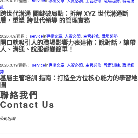
2026.4.10
/
通過：
service
In
專欄文章
,
人資必讀
,
主管必修
,
職場趨勢
,
職場技
能
跨世代溝通 關鍵破局點：拆解 XYZ 世代溝通斷
層，重塑 跨世代領導 的管理實務
2026.4.9
/
通過：
service
In
專欄文章
,
人資必讀
,
主管必修
,
職場趨勢
開口就吸引人的職場影響力表達術：說對話，讓帶
人、溝通、說服都變簡單！
2026.3.19
/
通過：
service
In
專欄文章
,
人資必讀
,
主管必修
,
教育訓練
,
職場趨
勢
基層主管培訓 指南：打造全方位核心能力的學習地
圖
聯絡我們
Contact Us
公司名稱*