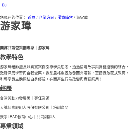
0
您現在的位置：
首頁
/
企業方案
/
師資陣容
/
游家瑋
游家瑋
團隊共識營策劃專家｜游家瑋
教學特色
游家瑋老師擅長以真實案例引導學員思考，透過情境故事與實務經驗的結合，
激發深層學習與自我覺察。課堂風格重視啟發而非灌輸，更接近啟蒙式教育，
引導學員主動連結自身經驗，進而產生行為改變與實務應用！
經歷
台灣勞動力發展署｜專任業師
大誠保險經紀人股份有限公司｜培訓顧問
競爭LEAD教育中心｜共同創辦人
專業領域