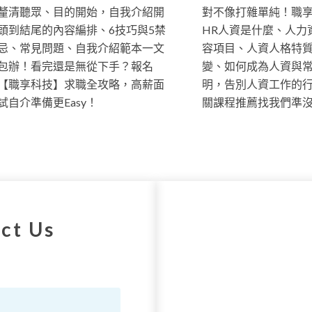
釐清聽眾、目的開始，自我介紹開
對不像打雜單純！職
頭到結尾的內容編排、6技巧與5禁
HR人資是什麼、人力
忌、常見問題、自我介紹範本一文
容項目、人資人格特
包辦！看完還是無從下手？報名
變、如何成為人資與
【職享科技】求職全攻略，高薪面
明，告別人資工作的
試自介準備更Easy！
關課程推薦找我們準
ct Us