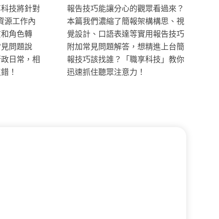
享科技將針對
報告技巧能讓分心的觀眾看過來？
資源工作內
本篇我們濃縮了簡報架構構思、視
質和角色轉
覺設計、口語表達等實用報告技巧
常見問題說
附加常見問題解答，想精進上台簡
行政日常，相
報技巧該找誰？「職享科技」教你
沒錯！
迅速抓住聽眾注意力！