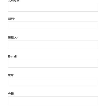
公司名稱*
部門*
聯絡人*
E-mail*
電話*
分機