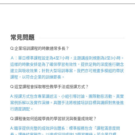
常見問題
Q:企業培訓課程的時數通常多長？
Ａ：單日標準課程設定為
4
至
7
小時，主題講座則規劃為
2
至
3
小時。
這樣的時數安排是為了確保學習有效性，提供足夠的深度進行觀念
建立與吸收效果；針對大型培訓專案，我們亦可規畫多模組的帶狀
課程，以符合企業的訓練節奏。
Q:這堂課程會採取哪些教學手法或授課方式？
A:授課方式包含專業講述法、小組引導討論、團隊動態活動、真實
案例拆解以及實作演練。具體手法將根據培訓目標與講師對焦後進
行適度調配。
Q:課程後如何追蹤學員的學習狀況與衡量成效呢？
A:職享提供完整的成效評估體系：標準服務包含「課程滿意度問
卷、課後結案報告
」以達成培訓成效
L2
學習層級。若企業目標