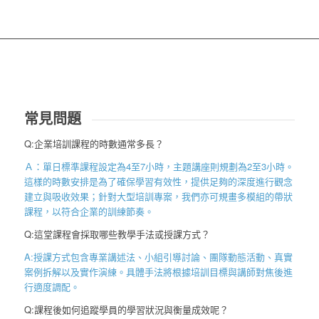
常見問題
Q:企業培訓課程的時數通常多長？
Ａ：單日標準課程設定為
4
至
7
小時，主題講座則規劃為
2
至
3
小時。
這樣的時數安排是為了確保學習有效性，提供足夠的深度進行觀念
建立與吸收效果；針對大型培訓專案，我們亦可規畫多模組的帶狀
課程，以符合企業的訓練節奏。
Q:這堂課程會採取哪些教學手法或授課方式？
A:授課方式包含專業講述法、小組引導討論、團隊動態活動、真實
案例拆解以及實作演練。具體手法將根據培訓目標與講師對焦後進
行適度調配。
Q:課程後如何追蹤學員的學習狀況與衡量成效呢？