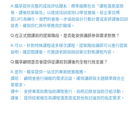
A:職享提供完整的成效評估體系：標準服務包含「課程滿意度問
卷、課後結案報告
」以達成培訓成效
L2
學習層級。若企業目標
是
L3
行為轉化，我們則會進一步協助設計行動計畫或安排課後回訓
發表，確保同仁將所學應用於職場。
Q:在正式開課前的提案階段，是否能安排講師參與需求對焦？
A:可以，針對特殊課程或多梯次課程，提案階段講師可以進行提案
說明。確認開課後，可邀請老師與辦訓單位對焦課程內容。
Q:職享顧問是否會提供從課前到課後的全程行政支援？
A:是的，職享提供一站式的專案統籌服務。
課前： 顧問會進行細緻的需求訪談，確保講師與主題精準媒合企
業需求。
課中： 安排專業助教協助課程進行、拍照記錄並協助分組活動。
課後： 提供結案報告與課程滿意度或其他有討論到的指定需求。