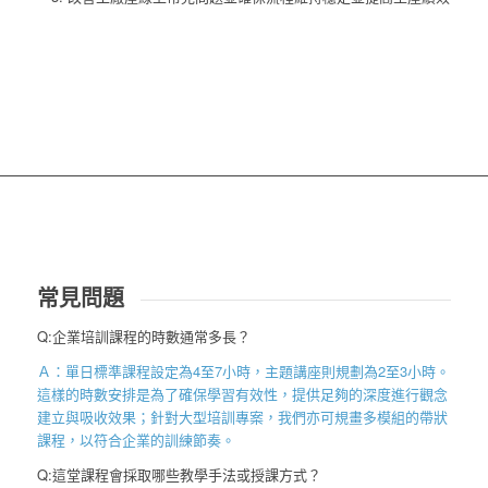
常見問題
Q:企業培訓課程的時數通常多長？
Ａ：單日標準課程設定為
4
至
7
小時，主題講座則規劃為
2
至
3
小時。
這樣的時數安排是為了確保學習有效性，提供足夠的深度進行觀念
建立與吸收效果；針對大型培訓專案，我們亦可規畫多模組的帶狀
課程，以符合企業的訓練節奏。
Q:這堂課程會採取哪些教學手法或授課方式？