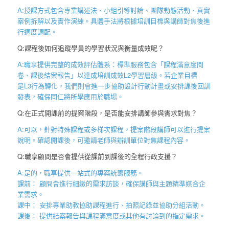
A:授課方式包含專業講述法、小組引導討論、團隊動態活動、真實
案例拆解以及實作演練。具體手法將根據培訓目標與講師對焦後進
行適度調配。
Q:課程後如何追蹤學員的學習狀況與衡量成效呢？
A:職享提供完整的成效評估體系：標準服務包含「課程滿意度問
卷、課後結案報告
」以達成培訓成效
L2
學習層級。若企業目標
是
L3
行為轉化，我們則會進一步協助設計行動計畫或安排課後回訓
發表，確保同仁將所學應用於職場。
Q:在正式開課前的提案階段，是否能安排講師參與需求對焦？
A:可以，針對特殊課程或多梯次課程，提案階段講師可以進行提案
說明。確認開課後，可邀請老師與辦訓單位對焦課程內容。
Q:職享顧問是否會提供從課前到課後的全程行政支援？
A:是的，職享提供一站式的專案統籌服務。
課前： 顧問會進行細緻的需求訪談，確保講師與主題精準媒合企
業需求。
課中： 安排專業助教協助課程進行、拍照記錄並協助分組活動。
課後： 提供結案報告與課程滿意度或其他有討論到的指定需求。