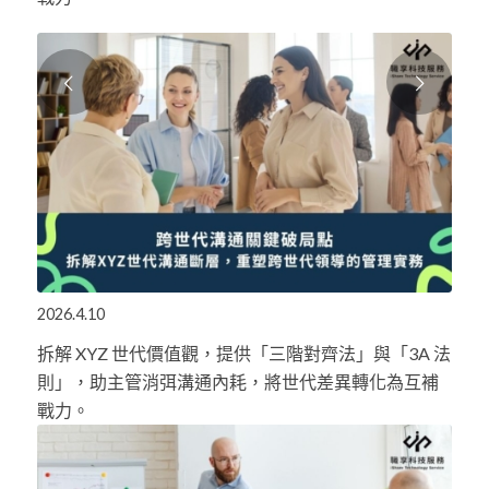
下一頁
2026.4.10
拆解 XYZ 世代價值觀，提供「三階對齊法」與「3A 法
則」，助主管消弭溝通內耗，將世代差異轉化為互補
戰力。