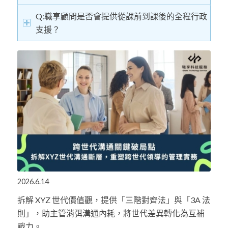
Q:職享顧問是否會提供從課前到課後的全程行政
支援？
2026.6.14
拆解 XYZ 世代價值觀，提供「三階對齊法」與「3A 法
則」，助主管消弭溝通內耗，將世代差異轉化為互補
戰力。