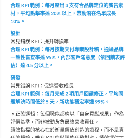
合理 KPI 範例：每月產出 3 支符合品牌定位的廣告素
材，平均點擊率達 20% 以上，帶動潛在名單成長
10%。
設計
常見錯誤 KPI：提升轉換率
合理 KPI 範例：每月按期交付專案設計稿，通過品牌
一致性審查率達 95%，內部客戶滿意度（依回饋表評
估）達 4.5 分以上。
研發
常見錯誤 KPI：促進營收成長
合理 KPI 範例：每月完成 2 項用戶回饋修正，平均問
題解決時間低於 5 天，新功能穩定率達 99%。
🔹正確邏輯：每個職能都應以「自身貢獻成果」作為
評價基準，而非被動背負最終營收責任。
績效指標的核心在於衡量價值創造的過程，而不是責
任的轉嫁，唯有
KPI
能與職能任務對應，績效評估才