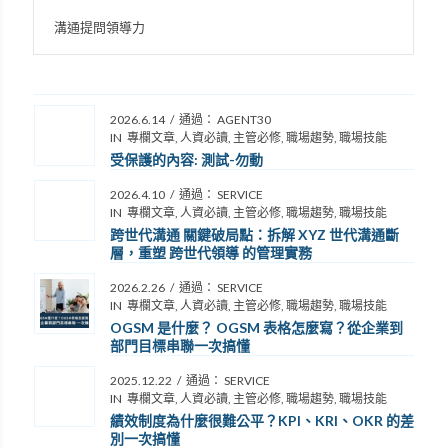
溝通提問領導力
2026.6.14
/
通過：
AGENT30
IN
專欄文章
,
人資必讀
,
主管必修
,
職場趨勢
,
職場技能
受保護的內容: 測試-勿動
2026.4.10
/
通過：
SERVICE
IN
專欄文章
,
人資必讀
,
主管必修
,
職場趨勢
,
職場技能
跨世代溝通 關鍵破局點：拆解 XYZ 世代溝通斷
層，重塑 跨世代領導 的管理實務
2026.2.26
/
通過：
SERVICE
IN
專欄文章
,
人資必讀
,
主管必修
,
職場趨勢
,
職場技能
OGSM 是什麼？ OGSM 表格怎麼寫？從企業到
部門目標串聯一次搞懂
2025.12.22
/
通過：
SERVICE
IN
專欄文章
,
人資必讀
,
主管必修
,
職場趨勢
,
職場技能
績效制度為什麼很難公平？KPI、KRI、OKR 的差
別一次搞懂