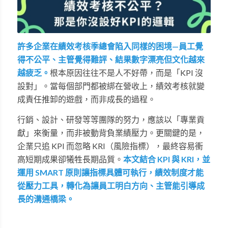
許多企業在績效考核季總會陷入同樣的困境—員工覺
得不公平、主管覺得難評、結果數字漂亮但文化越來
越疲乏。
根本原因往往不是人不好帶，而是「KPI 沒
設對」。當每個部門都被綁在營收上，績效考核就變
成責任推卸的遊戲，而非成長的過程。
行銷、設計、研發等等團隊的努力，應該以「專業貢
獻」來衡量，而非被動背負業績壓力。更關鍵的是，
企業只追 KPI 而忽略 KRI（風險指標），最終容易衝
高短期成果卻犧牲長期品質。
本文結合 KPI 與 KRI，並
運用 SMART 原則讓指標具體可執行，績效制度才能
從壓力工具，轉化為讓員工明白方向、主管能引導成
長的溝通橋梁。