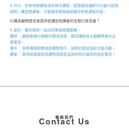
A:可以，針對特殊課程或多梯次課程，提案階段講師可以進行提案
說明。確認開課後，可邀請老師與辦訓單位對焦課程內容。
Q:職享顧問是否會提供從課前到課後的全程行政支援？
A:是的，職享提供一站式的專案統籌服務。
課前： 顧問會進行細緻的需求訪談，確保講師與主題精準媒合企
業需求。
課中： 安排專業助教協助課程進行、拍照記錄並協助分組活動。
課後： 提供結案報告與課程滿意度或其他有討論到的指定需求。
聯絡我們
Contact Us