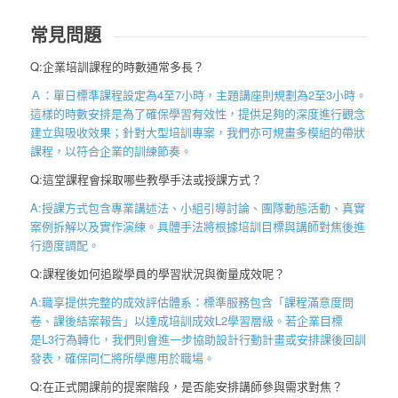
常見問題
Q:企業培訓課程的時數通常多長？
Ａ：單日標準課程設定為
4
至
7
小時，主題講座則規劃為
2
至
3
小時。
這樣的時數安排是為了確保學習有效性，提供足夠的深度進行觀念
建立與吸收效果；針對大型培訓專案，我們亦可規畫多模組的帶狀
課程，以符合企業的訓練節奏。
Q:這堂課程會採取哪些教學手法或授課方式？
A:授課方式包含專業講述法、小組引導討論、團隊動態活動、真實
案例拆解以及實作演練。具體手法將根據培訓目標與講師對焦後進
行適度調配。
Q:課程後如何追蹤學員的學習狀況與衡量成效呢？
A:職享提供完整的成效評估體系：標準服務包含「課程滿意度問
卷、課後結案報告
」以達成培訓成效
L2
學習層級。若企業目標
是
L3
行為轉化，我們則會進一步協助設計行動計畫或安排課後回訓
發表，確保同仁將所學應用於職場。
Q:在正式開課前的提案階段，是否能安排講師參與需求對焦？