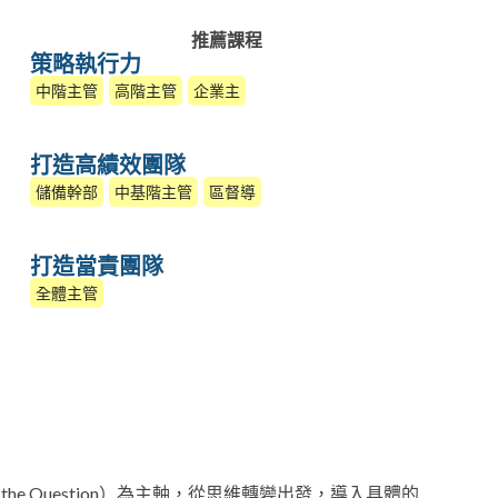
推薦課程
策略執行力
中階主管
高階主管
企業主
打造高績效團隊
儲備幹部
中基階主管
區督導
打造當責團隊
全體主管
d the Question）為主軸，從思維轉變出發，導入具體的