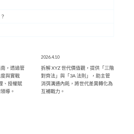
焦？
2026.4.10
指南，透過管
拆解 XYZ 世代價值觀，提供「三階
維度與實戰
對齊法」與「3A 法則」，助主管
理、授權賦
消弭溝通內耗，將世代差異轉化為
越領導。
互補戰力。