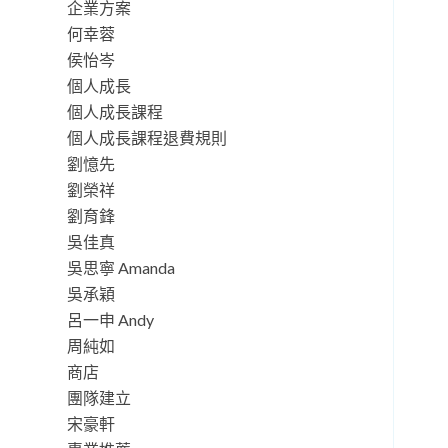
企業方案
何幸蓉
侯怡岑
個人成長
個人成長課程
個人成長課程退費規則
劉憶先
劉榮祥
劉育鋒
吳佳真
吳思寧 Amanda
吳承穎
呂一申 Andy
周純如
商店
團隊建立
宋豪軒