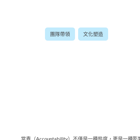
團隊帶領
文化塑造
當責（Accountability）不僅是一種態度，更是一種影