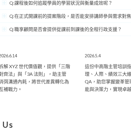
Q:課程後如何追蹤學員的學習狀況與衡量成效呢？
Q:在正式開課前的提案階段，是否能安排講師參與需求對
Q:職享顧問是否會提供從課前到課後的全程行政支援？
2026.6.14
2026.5.4
拆解 XYZ 世代價值觀，提供「三階
這份中高階主管培訓
對齊法」與「3A 法則」，助主管
理、人際、績效三大
消弭溝通內耗，將世代差異轉化為
QA，助您掌握變革管
互補戰力。
能與決策力，實現卓
 Us