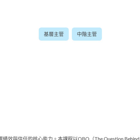
基層主管
中階主管
響績效與信任的核心能力。本課程以QBQ（The Question Behin