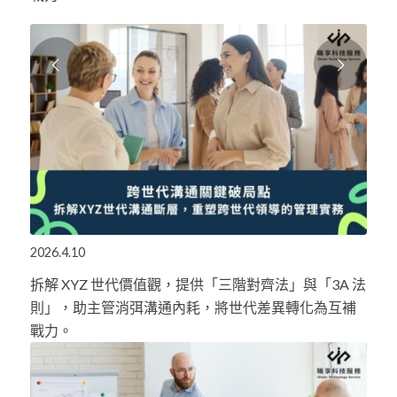
下一頁
2026.4.10
拆解 XYZ 世代價值觀，提供「三階對齊法」與「3A 法
則」，助主管消弭溝通內耗，將世代差異轉化為互補
戰力。