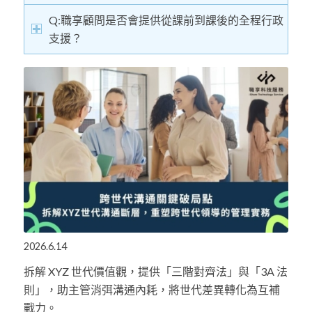
Q:職享顧問是否會提供從課前到課後的全程行政
支援？
2026.6.14
拆解 XYZ 世代價值觀，提供「三階對齊法」與「3A 法
則」，助主管消弭溝通內耗，將世代差異轉化為互補
戰力。