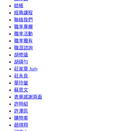
結帳
經典課程
聯絡我們
職享專欄
職享活動
職享獨有
職涯諮詢
胡修遠
胡碩勻
莊家華 Judy
莊永良
華玲鑾
蘇思文
表單感謝頁面
許時紹
許澤民
購物車
趙祺翔