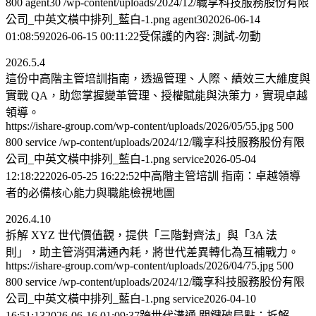
800
agent30
/wp-content/uploads/2024/12/職享科技服務股份有限
公司_中英文橫中排列_藍白-1.png
agent30
2026-06-14
01:08:59
2026-06-15 00:11:22
受保護的內容: 測試-勿動
2026.5.4
這份中高階主管培訓指南，透過管理、人際、績效三大維度與
實戰 QA，助您掌握變革管理、授權賦能與決策力，實現卓越
領導。
https://ishare-group.com/wp-content/uploads/2026/05/55.jpg
500
800
service
/wp-content/uploads/2024/12/職享科技服務股份有限
公司_中英文橫中排列_藍白-1.png
service
2026-05-04
12:18:22
2026-05-25 16:22:52
中高階主管培訓 指南：卓越領導
者的必備核心能力與職能檢視地圖
2026.4.10
拆解 XYZ 世代價值觀，提供「三階對齊法」與「3A 法
則」，助主管消弭溝通內耗，將世代差異轉化為互補戰力。
https://ishare-group.com/wp-content/uploads/2026/04/75.jpg
500
800
service
/wp-content/uploads/2024/12/職享科技服務股份有限
公司_中英文橫中排列_藍白-1.png
service
2026-04-10
16:51:13
2026-06-16 01:09:37
跨世代溝通 關鍵破局點：拆解