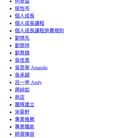
何幸蓉
侯怡岑
個人成長
個人成長課程
個人成長課程退費規則
劉憶先
劉榮祥
劉育鋒
吳佳真
吳思寧 Amanda
吳承穎
呂一申 Andy
周純如
商店
團隊建立
宋豪軒
專業推薦
專業職能
師資陣容