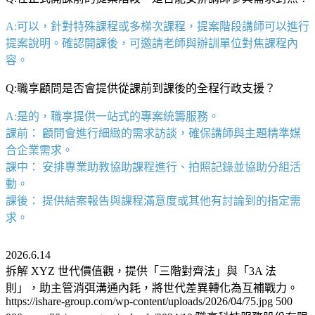
A:可以，針對特殊課程或多梯次課程，提案階段講師可以進行
提案說明。確認開課後，可邀請老師與辦訓單位對焦課程內
容。
Q:職享顧問是否會提供從課前到課後的全程行政支援？
A:是的，職享提供一站式的專案統籌服務。
課前： 顧問會進行細緻的需求訪談，確保講師與主題精準媒
合企業需求。
課中： 安排專業助教協助課程進行、拍照記錄並協助分組活
動。
課後： 提供結案報告與課程滿意度或其他有討論到的指定需
求。
2026.6.14
拆解 XYZ 世代價值觀，提供「三階對齊法」與「3A 法
則」，助主管消弭溝通內耗，將世代差異轉化為互補戰力。
https://ishare-group.com/wp-content/uploads/2026/04/75.jpg
500