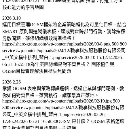
15:20:39
2026-06-21 16:56:16
基層主管培訓 指南：打造全方位
核心能力的學習地圖
2026.3.10
運用目標管理OGSM框架將企業策略轉化為可量化目標，結合
SMART 原則與追蹤儀表板，達成對齊跨部門行動、消除指標
分散問題，確保組織績效精準達標！
https://ishare-group.com/wp-content/uploads/2026/03/8.png
500
800
service
/wp-content/uploads/2024/12/職享科技服務股份有限公司
_中英文橫中排列_藍白-1.png
service
2026-03-10 15:12:14
2026-
06-21 16:55:18
為什麼團隊總是對不齊目標？ 團隊協作與
OGSM目標管理解決目標失焦問題
2026.2.26
掌握 OGSM 表格與策略轉譯邏輯，透過企業與部門範例，教
你如何對齊目標、落實執行，讓願景真正落地。
https://ishare-group.com/wp-content/uploads/2026/02/19.jpg
500
800
service
/wp-content/uploads/2024/12/職享科技服務股份有限
公司_中英文橫中排列_藍白-1.png
service
2026-02-26
17:46:24
2026-06-21 16:58:30
OGSM 是什麼？ OGSM 表格怎麼
寫？從企業到部門目標串聯一次搞懂