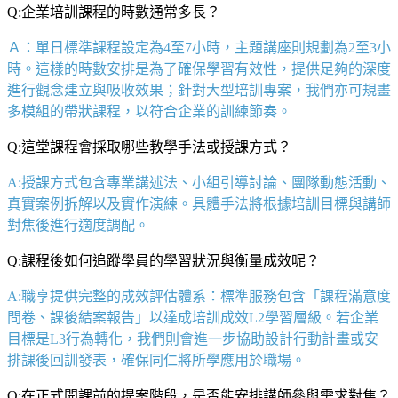
Q:企業培訓課程的時數通常多長？
Ａ：單日標準課程設定為
4
至
7
小時，主題講座則規劃為
2
至
3
小
時。這樣的時數安排是為了確保學習有效性，提供足夠的深度
進行觀念建立與吸收效果；針對大型培訓專案，我們亦可規畫
多模組的帶狀課程，以符合企業的訓練節奏。
Q:這堂課程會採取哪些教學手法或授課方式？
A:授課方式包含專業講述法、小組引導討論、團隊動態活動、
真實案例拆解以及實作演練。具體手法將根據培訓目標與講師
對焦後進行適度調配。
Q:課程後如何追蹤學員的學習狀況與衡量成效呢？
A:職享提供完整的成效評估體系：標準服務包含「課程滿意度
問卷、課後結案報告
」以達成培訓成效
L2
學習層級。若企業
目標是
L3
行為轉化，我們則會進一步協助設計行動計畫或安
排課後回訓發表，確保同仁將所學應用於職場。
Q:在正式開課前的提案階段，是否能安排講師參與需求對焦？