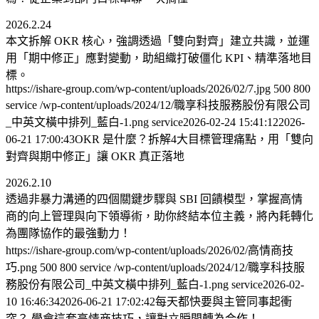
2026.2.24
本文拆解 OKR 核心，強調透過「雙向對齊」建立共識，並運
用「期中修正」應對變動，助組織打破僵化 KPI、精準落地目
標。
https://ishare-group.com/wp-content/uploads/2026/02/7.jpg
500
800
service
/wp-content/uploads/2024/12/職享科技服務股份有限公司
_中英文橫中排列_藍白-1.png
service
2026-02-24 15:41:12
2026-
06-21 17:00:43
OKR 是什麼？拆解4大目標管理痛點，用「雙向
對齊與期中修正」讓 OKR 真正落地
2026.2.10
透過非暴力溝通的四個關鍵步驟與 SBI 回饋模型，掌握高情
商的向上管理與向下領導術，助你終結本位主義，將內耗轉化
為團隊協作的最強動力！
https://ishare-group.com/wp-content/uploads/2026/02/高情商技
巧.png
500
800
service
/wp-content/uploads/2024/12/職享科技服
務股份有限公司_中英文橫中排列_藍白-1.png
service
2026-02-
10 16:46:34
2026-06-21 17:02:42
每天都快要與主管同事起衝
突？ 學會這套高情商技巧，讓對立瞬間轉為合作！