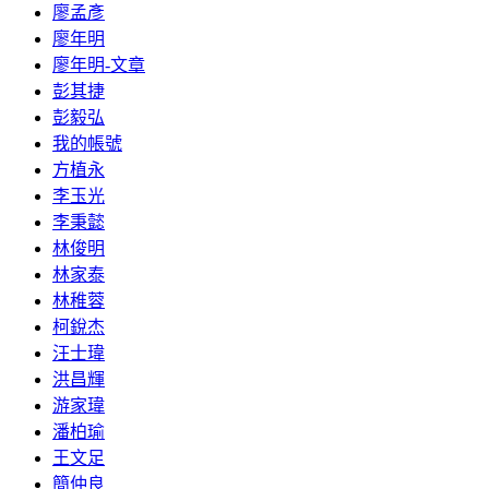
廖孟彥
廖年明
廖年明-文章
彭其捷
彭毅弘
我的帳號
方植永
李玉光
李秉懿
林俊明
林家泰
林稚蓉
柯銳杰
汪士瑋
洪昌輝
游家瑋
潘柏瑜
王文足
簡仲良