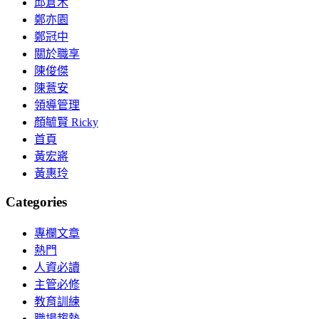
邱倉木
鄭亦園
鄭冠中
關於職享
陳俊傑
陳薏安
領導管理
顏毓賢 Ricky
首頁
黃宏嶈
黃惠玲
Categories
專欄文章
熱門
人資必讀
主管必修
教育訓練
職場趨勢