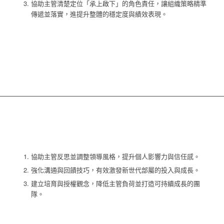
協助主管清楚定位「承上啟下」的角色責任，讓組織策略精準
傳遞並落實，進提升整體的穩定度與績效表現。
協助主管反思並調整領導風格，提升個人影響力與信任感。
強化溝通與回饋技巧，有效激發新世代部屬的投入與成長。
建立培育與授權觀念，降低主管負荷並打造可持續成長的團
隊。