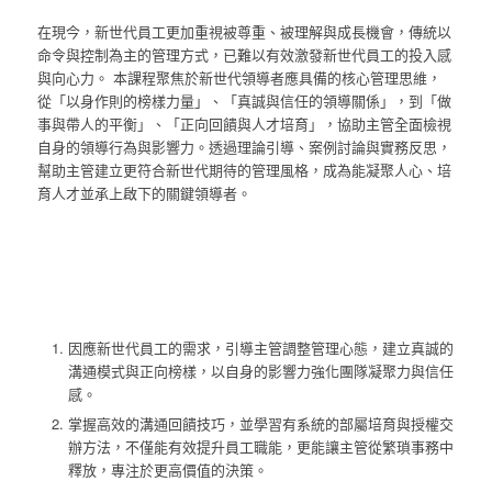
在現今，新世代員工更加重視被尊重、被理解與成長機會，傳統以
命令與控制為主的管理方式，已難以有效激發新世代員工的投入感
與向心力。 本課程聚焦於新世代領導者應具備的核心管理思維，
從「以身作則的榜樣力量」、「真誠與信任的領導關係」，到「做
事與帶人的平衡」、「正向回饋與人才培育」，協助主管全面檢視
自身的領導行為與影響力。透過理論引導、案例討論與實務反思，
幫助主管建立更符合新世代期待的管理風格，成為能凝聚人心、培
育人才並承上啟下的關鍵領導者。
因應新世代員工的需求，引導主管調整管理心態，建立真誠的
溝通模式與正向榜樣，以自身的影響力強化團隊凝聚力與信任
感。
掌握高效的溝通回饋技巧，並學習有系統的部屬培育與授權交
辦方法，不僅能有效提升員工職能，更能讓主管從繁瑣事務中
釋放，專注於更高價值的決策。