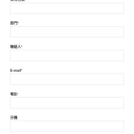
部門*
聯絡人*
E-mail*
電話*
分機