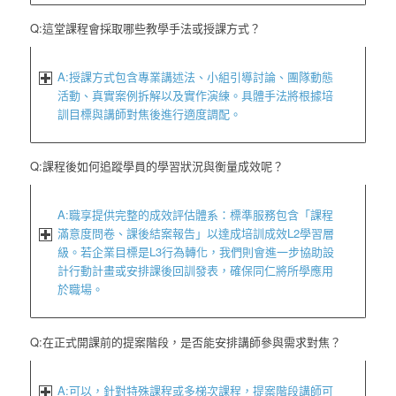
Q:這堂課程會採取哪些教學手法或授課方式？
A:授課方式包含專業講述法、小組引導討論、團隊動態
活動、真實案例拆解以及實作演練。具體手法將根據培
訓目標與講師對焦後進行適度調配。
Q:課程後如何追蹤學員的學習狀況與衡量成效呢？
A:職享提供完整的成效評估體系：標準服務包含「課程
滿意度問卷、課後結案報告
」以達成培訓成效
L2
學習層
級。若企業目標是
L3
行為轉化，我們則會進一步協助設
計行動計畫或安排課後回訓發表，確保同仁將所學應用
於職場。
Q:在正式開課前的提案階段，是否能安排講師參與需求對焦？
A:可以，針對特殊課程或多梯次課程，提案階段講師可