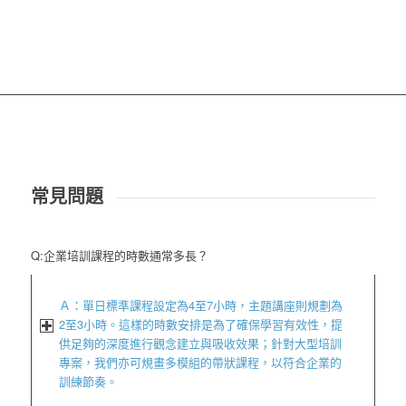
常見問題
Q:企業培訓課程的時數通常多長？
Ａ：單日標準課程設定為
4
至
7
小時，主題講座則規劃為
2
至
3
小時。這樣的時數安排是為了確保學習有效性，提
供足夠的深度進行觀念建立與吸收效果；針對大型培訓
專案，我們亦可規畫多模組的帶狀課程，以符合企業的
訓練節奏。