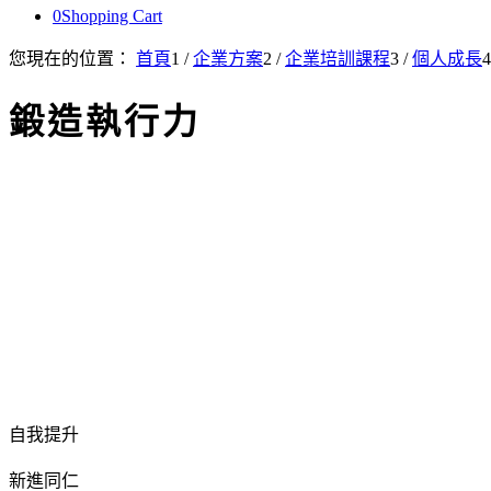
0
Shopping Cart
您現在的位置：
首頁
1
/
企業方案
2
/
企業培訓課程
3
/
個人成長
4
鍛造執行力
自我提升
新進同仁