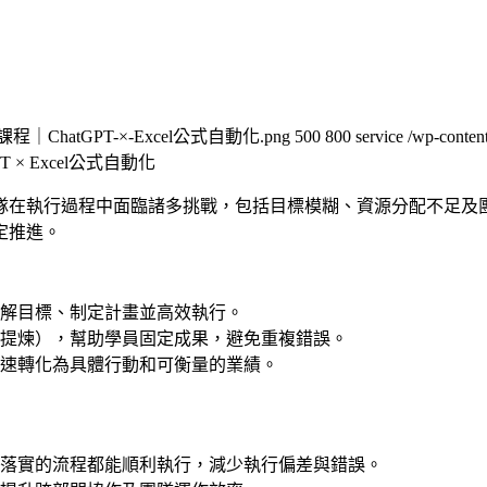
職享企業培訓課程｜ChatGPT-×-Excel公式自動化.png
500
800
service
/wp-con
PT × Excel公式自動化
隊在執行過程中面臨諸多挑戰，包括目標模糊、資源分配不足及
定推進。
解目標、制定計畫並高效執行。​
提煉），幫助學員固定成果，避免重複錯誤。​
速轉化為具體行動和可衡量的業績。
落實的流程都能順利執行，減少執行偏差與錯誤。