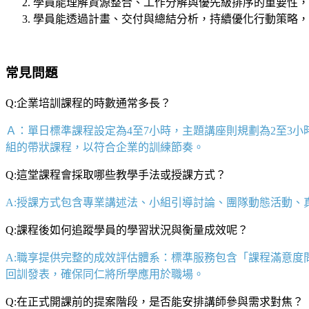
學員能理解資源整合、工作分解與優先級排序的重要性，
學員能透過計畫、交付與總結分析，持續優化行動策略，
常見問題
Q:企業培訓課程的時數通常多長？
Ａ：單日標準課程設定為
4
至
7
小時，主題講座則規劃為
2
至
3
小
組的帶狀課程，以符合企業的訓練節奏。
Q:這堂課程會採取哪些教學手法或授課方式？
A:授課方式包含專業講述法、小組引導討論、團隊動態活動
Q:課程後如何追蹤學員的學習狀況與衡量成效呢？
A:職享提供完整的成效評估體系：標準服務包含「課程滿意度
回訓發表，確保同仁將所學應用於職場。
Q:在正式開課前的提案階段，是否能安排講師參與需求對焦？