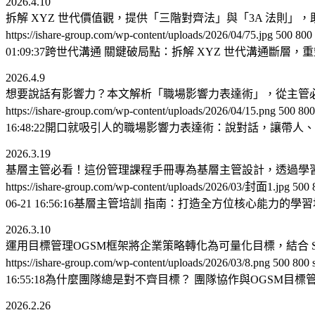
2026.4.10
拆解 XYZ 世代價值觀，提供「三階對齊法」與「3A 法則
https://ishare-group.com/wp-content/uploads/2026/04/75.jpg
500
800
01:09:37
跨世代溝通 關鍵破局點：拆解 XYZ 世代溝通斷層，重
2026.4.9
想要說話有影響力？本文解析「職場影響力表達術」，從主管
https://ishare-group.com/wp-content/uploads/2026/04/15.png
500
800
16:48:22
開口就吸引人的職場影響力表達術：說對話，讓帶人、
2026.3.19
基層主管必看！這份管理課程手冊專為基層主管設計，透過學
https://ishare-group.com/wp-content/uploads/2026/03/封面1.jpg
500
06-21 16:56:16
基層主管培訓 指南：打造全方位核心能力的學習
2026.3.10
運用目標管理OGSM框架將企業策略轉化為可量化目標，結合 
https://ishare-group.com/wp-content/uploads/2026/03/8.png
500
800
16:55:18
為什麼團隊總是對不齊目標？ 團隊協作與OGSM目標
2026.2.26