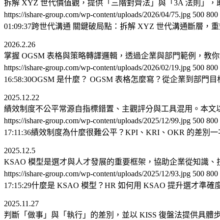
拆解 XYZ 世代價值觀，提供「三階對齊法」與「3A 法則
https://ishare-group.com/wp-content/uploads/2026/04/75.jpg
500
800
01:09:37
跨世代溝通 關鍵破局點：拆解 XYZ 世代溝通斷層，重
2026.2.26
掌握 OGSM 表格與策略轉譯邏輯，透過企業與部門範例，
https://ishare-group.com/wp-content/uploads/2026/02/19.jpg
500
800
16:58:30
OGSM 是什麼？ OGSM 表格怎麼寫？從企業到部門
2025.12.22
績效制度不公平常源自指標錯置、主觀評分與工具混用。本文以清
https://ishare-group.com/wp-content/uploads/2025/12/99.jpg
500
800
17:11:36
績效制度為什麼很難公平？KPI、KRI、OKR 的差別
2025.12.5
KSAO 模型是選才與人才發展的重要框架，協助企業從知識
https://ishare-group.com/wp-content/uploads/2025/12/93.jpg
500
800
17:15:29
什麼是 KSAO 模型？HR 如何用 KSAO 提升選才準
2025.11.27
判斷「做事」與「執行」的差別，並以 KISS 復盤法提供