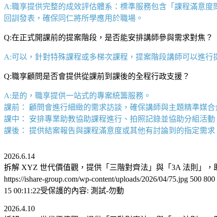
A:職享提供完整的成效評估體系：標準服務包含「課程滿意度
回訓發表，確保同仁將所學應用於職場。
Q:在正式開課前的提案階段，是否能安排講師參與需求對焦？
A:可以，針對特殊課程或多梯次課程，提案階段講師可以進行
Q:職享顧問是否會提供從課前到課後的全程行政支援？
A:是的，職享提供一站式的專案統籌服務。
課前： 顧問會進行細緻的需求訪談，確保講師與主題精準媒合
課中： 安排專業助教協助課程進行、拍照記錄並協助分組活動
課後： 提供結案報告與課程滿意度或其他有討論到的指定需
2026.6.14
拆解 XYZ 世代價值觀，提供「三階對齊法」與「3A 法則
https://ishare-group.com/wp-content/uploads/2026/04/75.jpg
500
800
15 00:11:22
受保護的內容: 測試-勿動
2026.4.10