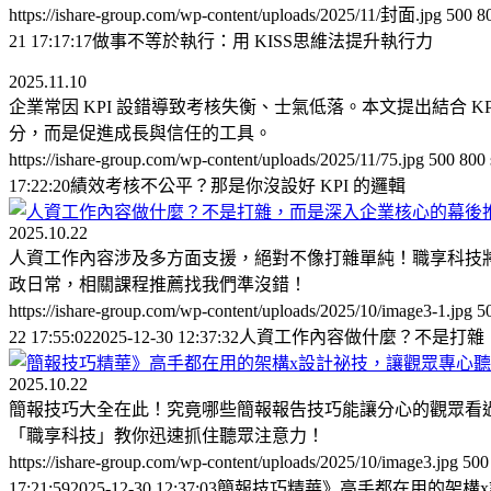
https://ishare-group.com/wp-content/uploads/2025/11/封面.jpg
500
8
21 17:17:17
做事不等於執行：用 KISS思維法提升執行力
2025.11.10
企業常因 KPI 設錯導致考核失衡、士氣低落。本文提出結合 K
分，而是促進成長與信任的工具。
https://ishare-group.com/wp-content/uploads/2025/11/75.jpg
500
800
17:22:20
績效考核不公平？那是你沒設好 KPI 的邏輯
2025.10.22
人資工作內容涉及多方面支援，絕對不像打雜單純！職享科技
政日常，相關課程推薦找我們準沒錯！
https://ishare-group.com/wp-content/uploads/2025/10/image3-1.jpg
5
22 17:55:02
2025-12-30 12:37:32
人資工作內容做什麼？不是打雜
2025.10.22
簡報技巧大全在此！究竟哪些簡報報告技巧能讓分心的觀眾看
「職享科技」教你迅速抓住聽眾注意力！
https://ishare-group.com/wp-content/uploads/2025/10/image3.jpg
500
17:21:59
2025-12-30 12:37:03
簡報技巧精華》高手都在用的架構