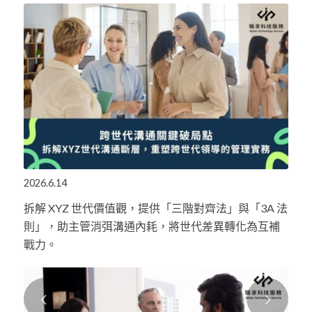
2026.6.14
拆解 XYZ 世代價值觀，提供「三階對齊法」與「3A 法
則」，助主管消弭溝通內耗，將世代差異轉化為互補
戰力。
下一頁