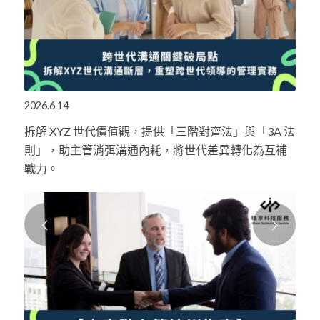
2026.6.14
拆解 XYZ 世代價值觀，提供「三階對齊法」與「3A 法
則」，助主管消弭溝通內耗，將世代差異轉化為互補
戰力。
下一頁