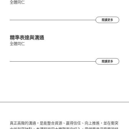
全體同仁
閱讀更多
精準表達與溝通
全體同仁
閱讀更多
真正高階的溝通，是能整合資源、贏得信任、向上推進，並在衝突
中找到突破點。本課程從四大實戰面向切入，帶領學員深度學習結