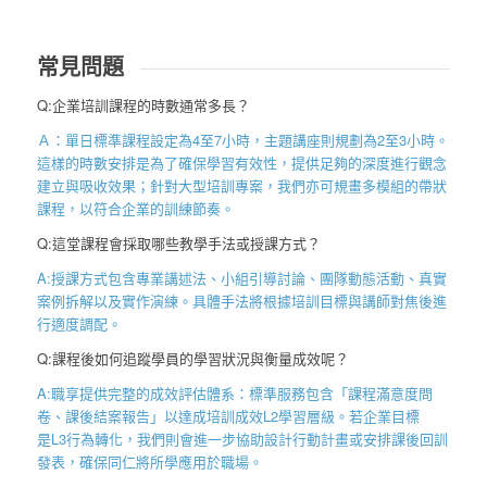
常見問題
Q:企業培訓課程的時數通常多長？
Ａ：單日標準課程設定為
4
至
7
小時，主題講座則規劃為
2
至
3
小時。
這樣的時數安排是為了確保學習有效性，提供足夠的深度進行觀念
建立與吸收效果；針對大型培訓專案，我們亦可規畫多模組的帶狀
課程，以符合企業的訓練節奏。
Q:這堂課程會採取哪些教學手法或授課方式？
A:授課方式包含專業講述法、小組引導討論、團隊動態活動、真實
案例拆解以及實作演練。具體手法將根據培訓目標與講師對焦後進
行適度調配。
Q:課程後如何追蹤學員的學習狀況與衡量成效呢？
A:職享提供完整的成效評估體系：標準服務包含「課程滿意度問
卷、課後結案報告
」以達成培訓成效
L2
學習層級。若企業目標
是
L3
行為轉化，我們則會進一步協助設計行動計畫或安排課後回訓
發表，確保同仁將所學應用於職場。