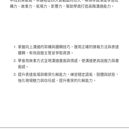
構力、故事力、氣場力、影響力，幫助學員打造高階溝通能力。
掌握向上溝通的架構與邏輯技巧，運用正確的匯報方法與表達
邏輯，有效說服主管並爭取資源。
學會用故事方式呈現溝通畫面與情感，使溝通更具說服力與畫
面感。
提升表達氣場與衝突化解能力，練習穩定語氣、肢體與狀態，
強化現場魅力與信任感，提升衝突的化解能力。