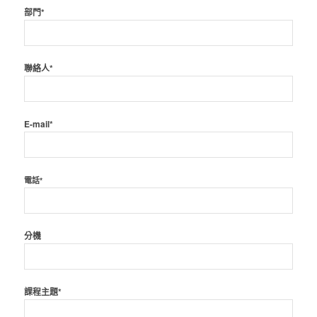
部門*
聯絡人*
E-mail*
電話*
分機
課程主題*