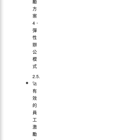
勵
方
案
4．
彈
性
辦
公
模
式
🚀
有
效
的
員
工
激
勵