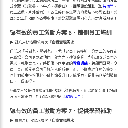
式小聚
（如聚餐、下午茶、運動日）、
團隊建設活動
（如
共識營
、
員工旅遊、戶外踏青），各位夥伴在無壓力的環境下輕鬆互動，暫
且忘記工作相關的各種瑣事，針對凝聚團隊向心力必定有所助益！
🚀有效的員工激勵方案 6．策劃員工培訓
▶ 對應馬斯洛需求層次「
自我實現需求
」
俗話說「活到老，學到老」，尤其是員工有接近三分之二的時間都
在職場，公司更要助他們一臂之力。建議企業可先行調查成員們的
需求、蒐集意見，定時提供不同主題的
教育訓練
、
跨部門研習
，令
員工真正感受到公司重視個人的成長，而非不斷處理任務的機器。
同仁們藉由進修課程不僅能夠提升自身競爭力，還能為企業創造價
值，一舉兩得。
✨職享科技提供專屬定制的客製化課程輔導，在協助企業員工培訓
方面不遺餘力，如有需求歡迎隨時
聯絡我們
！
🚀有效的員工激勵方案 7．提供學習補助
▶ 對應馬斯洛需求層次「
自我實現需求
」