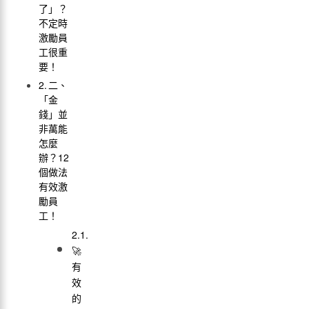
了」？
不定時
激勵員
工很重
要！
二、
「金
錢」並
非萬能
怎麼
辦？12
個做法
有效激
勵員
工！
🚀
有
效
的