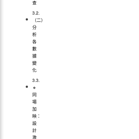
查
（二）
分
析
各
數
據
變
化
🔹
同
場
加
映：
設
計
激