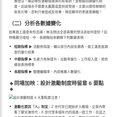
實想法，確認哪些激勵措施真的有幫助，並根據回饋優化制
度。訪談場合不需要太嚴肅或是劍拔弩張，主要以隨性聊聊的
氣氛引導，否則只會造成反效果、降低夥伴的表達意願喔！
（二）分析各數據變化
如果員工還是有些忌諱，無法問出全部真實的想法該如何是好？這
時推薦分成短、中、長期階段來觀察下列數據表現：
短期指標
▶ 活動參與度，輔以部分內部反饋表、員工滿意度調
查的量化結果
中期指標
▶ 生產力有無提升、出勤率變化、工作投入度、其他
績效表現標準
長期指標
▶ 整體離職率、內部推薦人數變化
🔹同場加映：設計激勵制度時留意 6 要點
🔹
激勵也要因「人」制宜
：Z 世代早已開始步入職場，企業內聚
集了嬰兒潮世代、X 世代等多個年代的成員一起工作，在這之