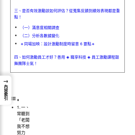
三、是否
有效激勵
該如何評估？從蒐集反饋到績效表現都是重
點！
（一）滿意度相關調查
（二）分析各數據變化
🔹同場加映：設計激勵制度時留意 6 要點🔹
四、
如何激勵員工
才好？善用 ◈
職享科技
◈
員工激勵課程
鼓
舞團隊士氣！
→
內容索引
一、
常聽到
「老闆
我不想
努力