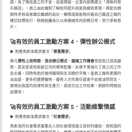
感。為了降低員工的不安、自我懷疑，企業內部應建立「清晰的晉
升路徑」，員工由此機制了解如何提升技能與績效表現，再配合週
期性考核或者職位輪調的設計，團隊成員能夠向著自己職涯之路的
確切目標前行，稍微脫離長久以來機械性的庶務日常、努力爭取晉
升。
🚀有效的員工激勵方案 4．彈性辦公模式
▶ 對應馬斯洛需求層次「
尊重需求
」
舉凡
彈性上班時間
、
混合辦公模式
、
遠端工作機會
等型態已成為趨
勢，甚至是某些新創公司的標準配備，此舉不單強化了員工的工作
自主權，同時有助於維持職場和生活間的平衡。當員工擁有更廣的
自由度、更多的選擇權時，優秀人才的責任感會不自覺油然而生，
展現出高度的自律性與生產力，高效交出工作結果，剩餘的時間自
由運用。
🚀有效的員工激勵方案 5．活動維繫情感
▶ 對應馬斯洛需求層次「
社會需求
」
馬斯洛的社會需求著重在人與社會環境建立良好的連結，而和諧的
職場關係使得員工歸屬感再上一層樓！組織內部不妨固定策劃
非正