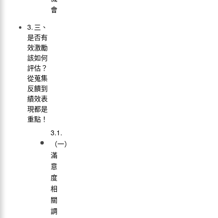
會
三、
是否有
效激勵
該如何
評估？
從蒐集
反饋到
績效表
現都是
重點！
（一）
滿
意
度
相
關
調