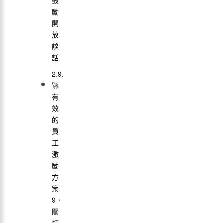
鼓
勵
開
放
談
話
🚀
有
效
的
員
工
激
勵
方
案
9．
關
切