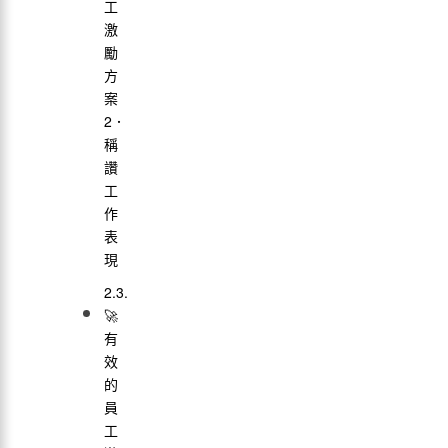
工
激
勵
方
案
2．
稱
讚
工
作
表
現
🚀
有
效
的
員
工