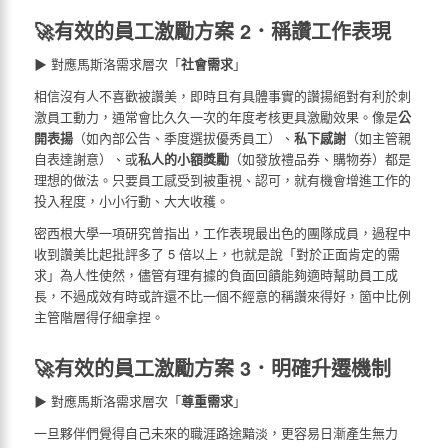
🚀有效的員工激勵方案 2．稱讚工作表現
▶ 對應馬斯洛需求層次「
社會需求
」
相信沒有人不喜歡被讚美，即時且有具體事實的讚揚絕對有利於刺
激員工動力，通常會比久久一次的年度考核更具激勵效果。像是
公
開表揚
（如內部公告、季度選拔優秀員工）、
私下感謝
（如主管親
自表達謝意）、或
私人的小額獎勵
（如發放禮品券、購物券）都是
理想的做法。只要員工感受到被重視、認可，就有機會增進工作的
投入程度，小小行動、大大收穫。
密西根大學一項研究曾指出，工作表現最出色的團隊成員，過程中
收到讚美比起批評多了 5 倍以上，也就是說「對於正面肯定的需
求」為人性使然，儘管有理有據的負面回饋能夠適時幫助員工成
長，不過成效有時或許還不比一個不經意的稱讚來得好，箇中比例
主管階層得仔細拿捏。
🚀有效的員工激勵方案 3．明確升遷機制
▶ 對應馬斯洛需求層次「
尊重需求
」
一旦夥伴們覺得自己未來的職涯路途黯淡，更容易日漸產生無力