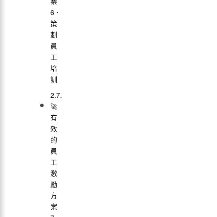
案
6．
策
劃
員
工
培
訓
🚀
有
效
的
員
工
激
勵
方
案