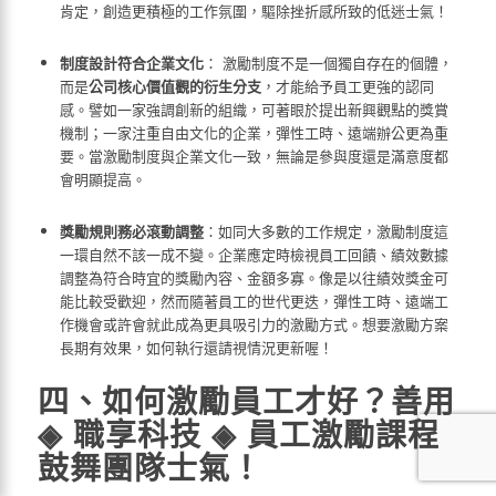
肯定，創造更積極的工作氛圍，驅除挫折感所致的低迷士氣！
制度設計符合企業文化
： 激勵制度不是一個獨自存在的個體，
而是
公司核心價值觀的衍生分支
，才能給予員工更強的認同
感。譬如一家強調創新的組織，可著眼於提出新興觀點的獎賞
機制；一家注重自由文化的企業，彈性工時、遠端辦公更為重
要。當激勵制度與企業文化一致，無論是參與度還是滿意度都
會明顯提高。
獎勵規則務必滾動調整
：如同大多數的工作規定，激勵制度這
一環自然不該一成不變。企業應定時檢視員工回饋、績效數據
調整為符合時宜的獎勵內容、金額多寡。像是以往績效獎金可
能比較受歡迎，然而隨著員工的世代更迭，彈性工時、遠端工
作機會或許會就此成為更具吸引力的激勵方式。想要激勵方案
長期有效果，如何執行還請視情況更新喔！
四、如何激勵員工才好？善用
◈ 職享科技 ◈ 員工激勵課程
鼓舞團隊士氣！