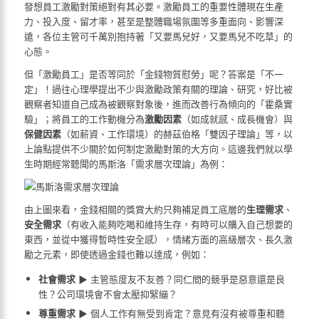
發想
員工激勵
對策絕對有其必要。激勵員工的重要性體現在生產
力、投入度、留才率，甚至是整體職場氛圍等多重面向、影響深
遠，各位主管可千萬別抱持著「又要馬兒好，又要馬兒不吃草」的
心態。
但「激勵員工」是否等同於「金錢物質慰勞」呢？答案是「不一
定」！過往心理學提出不少與激勵政策有關的理論、研究，好比被
觀察者知道自己成為被觀察對象後，進而改善行為傾向的「霍桑實
驗」；將員工的工作動機分為
激勵因素
（如成就感、成長機會）與
保健因素
（如薪資、工作環境）的赫茲伯格「雙因子理論」等，以
上論點提供不少關於如何制定激勵對策的大方向。這邊我們就以學
生時期經常聽聞的馬斯洛「需求層次理論」為例：
由上圖來看，金錢相關的獎賞大約只夠補足員工底層的
生理需求
、
安全需求
（有收入能夠吃喝和維持生存，有時可以購入自己想要的
東西，並從中獲得暫時性安全感），情緒方面的高級層次、長久激
勵之元素，即使透過金錢也難以達成，例如：
社會需求
▶ 主管態度友不友善？同仁間的競爭是惡意還是良
性？公司環境會不會太壓抑緊繃？
尊重需求
▶ 個人工作有無受到肯定？意見有沒有被尊重和聽