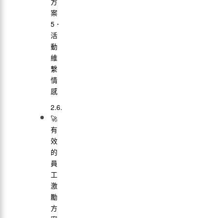
方
案
5．
活
動
維
繫
情
感
🚀
有
效
的
員
工
激
勵
方