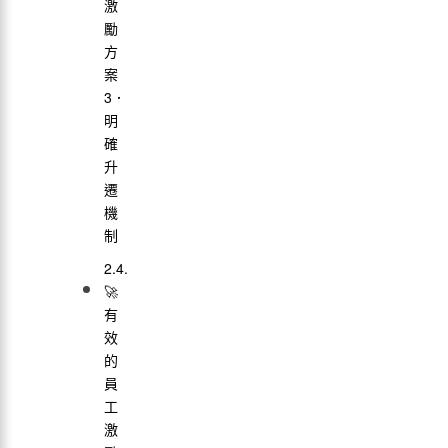
激
勵
方
案
3．
明
確
升
遷
機
制
🚀
有
效
的
員
工
激