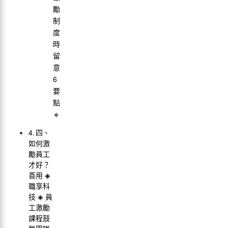
勵
制
度
時
留
意
6
要
點
🔹
四、
如何激
勵員工
才好？
善用 ◈
職享科
技 ◈ 員
工激勵
課程鼓