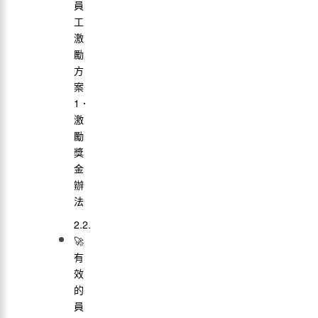
員
工
激
勵
方
案
1．
激
勵
獎
金
辦
法
🚀
有
效
的
員