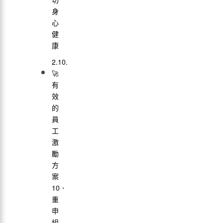
身
心
健
康
🚀
有
效
的
員
工
激
勵
方
案
10．
重
申
組