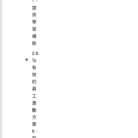
7．
提
供
學
習
補
助
🚀
有
效
的
員
工
激
勵
方
案
8．