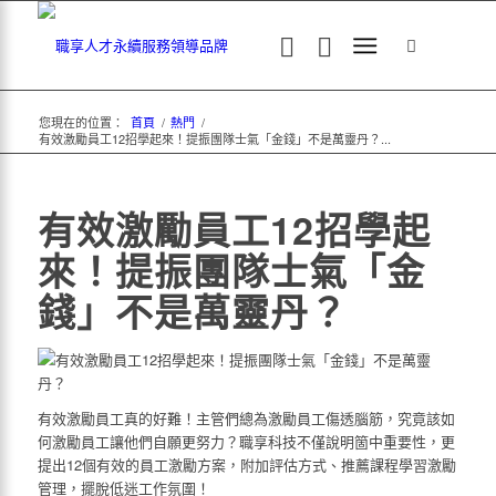
您現在的位置：
首頁
/
熱門
/
有效激勵員工12招學起來！提振團隊士氣「金錢」不是萬靈丹？...
有效激勵員工12招學起
來！提振團隊士氣「金
錢」不是萬靈丹？
有效激勵員工
真的好難！主管們總為
激勵員工
傷透腦筋，究竟該
如
何激勵員工
讓他們自願更努力？職享科技不僅說明箇中重要性，更
提出12個
有效的員工激勵方案
，附加評估方式、推薦課程學習
激勵
管理
，擺脫低迷工作氛圍！