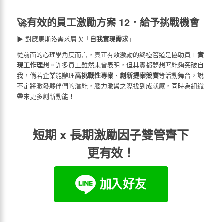
🚀有效的員工激勵方案 12．給予挑戰機會
▶ 對應馬斯洛需求層次「
自我實現需求
」
從前面的心理學角度而言，真正
有效激勵
的終極管道是協助員工
實
現工作理
想。許多員工雖然未曾表明，但其實都夢想著能夠突破自
我，倘若企業能辦理
高挑戰性專案
、
創新提案競賽
等活動舞台，說
不定將激發夥伴們的潛能，腦力激盪之際找到成就感，同時為組織
帶來更多創新動能！
短期 x 長期激勵因子雙管齊下
更有效！