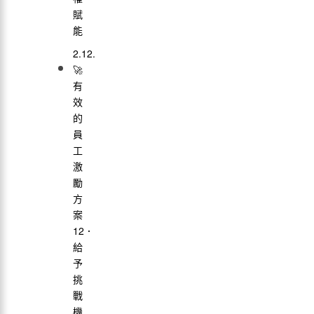
賦
能
🚀
有
效
的
員
工
激
勵
方
案
12．
給
予
挑
戰
機