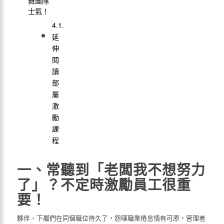
舞團隊
士氣！
延
伸
閱
讀
部
屬
激
勵
課
程
一、常聽到「老闆我不想努力
了」？不定時激勵員工很重
要！
夥伴、下屬們在同個職位待久了，怨嘆職業倦怠情有可原，管理者