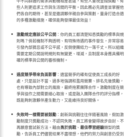
中不同群體的需求與動機相差甚遠，有些人重視金錢獎勵、有
些人則更追求工作與生活間的平衡。因此務必先調查並掌握他
們各自的期待，甚至是邀請夥伴親自參與策劃，量身打造合適
的多種激勵措施，確保能夠發揮最佳效益！
激勵規定應該公平公開
：你的員工都清楚知悉獎勵的標準與規
則嗎？倘若機制不夠透明、有特殊待遇的事件發生，非常容易
引發內部猜忌或不公平感，反倒使團結力一落千丈。所以組織
需要定期公開說明規則有無變更、增減，且制度本身應具備明
確的標準與公開的審核機制。
過度競爭帶來負面影響
：適當競爭的確有促使員工成長的好
處，只是設計不當、過多地強調和濫用競賽、排名先後獎勵，
也有導致內部對立的風險，最終拖累團隊合作。激勵制度在競
爭與協作之間需要細心取捨，或是融入團隊合作的評分指標，
既能夠刺激夥伴產生動力，又能維持良好關係。
失敗時一樣需要被鼓勵
：創新與挑戰往往伴隨著風險，假如激
勵制度只獎勵成功、不認同失敗，員工將會變得故步自封、不
再願意嘗試新方法。藉由
勇於挑戰
、
最佳學習經驗
類型的獎
勵，告訴員工們儘管結果不盡理想，他們的努力與創意仍受到