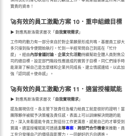
寶貴的資本！
🚀有效的員工激勵方案 10．重申組織目標
▶ 對應馬斯洛需求層次「
自我實現需求
」
工作時的動力有一部分來自於對企業願景形成共鳴，基層員工卻大
多只接到指令便開始執行，忙到一半經常問自己到底在「忙什
麼」。經由
內部會議討論
、
企業文化活動
持續幫助全體人員對焦公
司的總目標，設定部門階段性應達成的實質子目標，同仁們接手時
能漸漸了解自己是怎麼樣和企業共同成長、建立情感連結，以此加
強「認同感＋使命感」。
🚀有效的員工激勵方案 11．適當授權賦能
▶ 對應馬斯洛需求層次「
自我實現需求
」
提及展現信任，各主管下放責任及權力給員工就是很好的證明！當
團隊夥伴被賦予決策權及責任感，表面上可以訓練解決問題的能
力，深入來看還能令員工對這份工作更滿意，感覺自己的才華受到
賞識。適當授權賦能可透過
主導
專案
、
跨部門合作機會
來推動，員
工充分發揮自己的價值與影響力，一同朝好的方向邁進。