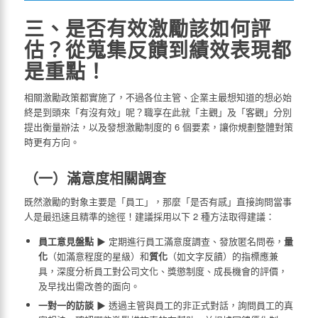
三、是否有效激勵該如何評
估？從蒐集反饋到績效表現都
是重點！
相關激勵政策都實施了，不過各位主管、企業主最想知道的想必始
終是到頭來「有沒有效」呢？職享在此就「主觀」及「客觀」分別
提出衡量辦法，以及發想激勵制度的 6 個要素，讓你規劃整體對策
時更有方向。
（一）滿意度相關調查
既然激勵的對象主要是「員工」，那麼「是否有感」直接詢問當事
人是最迅速且精準的途徑！建議採用以下 2 種方法取得建議：
員工意見盤點
▶ 定期進行員工滿意度調查、發放匿名問卷，
量
化
（如滿意程度的星級）和
質化
（如文字反饋）的指標應兼
具，深度分析員工對公司文化、獎懲制度、成長機會的評價，
及早找出需改善的面向。
一對一的訪談
▶ 透過主管與員工的非正式對話，詢問員工的真