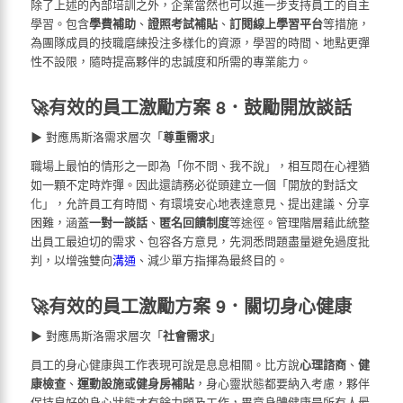
除了上述的內部培訓之外，企業當然也可以進一步支持員工的自主
學習。包含
學費補助
、
證照考試補貼
、
訂閱線上學習平台
等措施，
為團隊成員的技職磨練投注多樣化的資源，學習的時間、地點更彈
性不設限，隨時提高夥伴的忠誠度和所需的專業能力。
🚀有效的員工激勵方案 8．鼓勵開放談話
▶ 對應馬斯洛需求層次「
尊重需求
」
職場上最怕的情形之一即為「你不問、我不說」，相互悶在心裡猶
如一顆不定時炸彈。因此還請務必從頭建立一個「開放的對話文
化」，允許員工有時間、有環境安心地表達意見、提出建議、分享
困難，涵蓋
一對一談話
、
匿名回饋制度
等途徑。管理階層藉此統整
出員工最迫切的需求、包容各方意見，先洞悉問題盡量避免過度批
判，以增強雙向
溝通
、減少單方指揮為最終目的。
🚀有效的員工激勵方案 9．關切身心健康
▶ 對應馬斯洛需求層次「
社會需求
」
員工的身心健康與工作表現可說是息息相關。比方說
心理諮商
、
健
康檢查
、
運動設施或健身房補貼
，身心靈狀態都要納入考慮，夥伴
保持良好的身心狀態才有餘力顧及工作，畢竟身體健康是所有人最