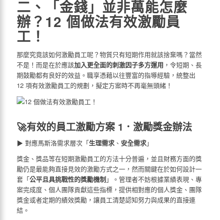
二、「金錢」並非萬能怎麼
辦？12 個做法有效激勵員
工！
那麼究竟該
如何激勵員工
呢？物質只有短期作用就該捨棄嗎？當然
不是！而是在於應該
加入更全面的刺激因子多方運用
，令短期、長
期鼓勵都有良好的效益。職享憑藉以往豐富的指導經驗，統整出
12 項有效激勵員工的規劃，擬定方案時不再毫無頭緒！
🚀有效的員工激勵方案 1．激勵獎金辦法
▶ 對應馬斯洛需求層次「
生理需求
、
安全需求
」
獎金、獎品等在短期
激勵員工的方法
十分普遍，並且財務方面的獎
勵仍是最能夠直接見效的激勵方式之一，然而關鍵在於如何設計一
套「
公平且具挑戰性的獎勵機制
」。管理者不妨根據業績表現、專
案完成度、個人團隊貢獻這些指標，提供相對應的個人獎金、團隊
獎金或者定期的績效獎勵，讓員工清楚認知努力與成果的直接連
結。