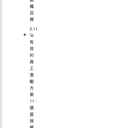
織
目
標
🚀
有
效
的
員
工
激
勵
方
案
11．
適
當
授
權