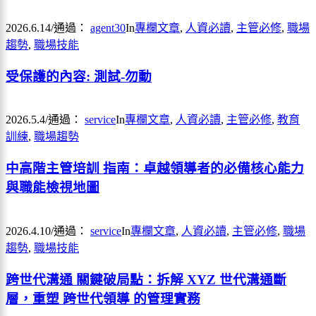
2026.6.14
/
通過：
agent30
In
專欄文章
,
人資必讀
,
主管必修
,
職場
趨勢
,
職場技能
受保護的內容: 測試-勿動
2026.5.4
/
通過：
service
In
專欄文章
,
人資必讀
,
主管必修
,
教育
訓練
,
職場趨勢
中高階主管培訓 指南：卓越領導者的必備核心能力
與職能檢視地圖
2026.4.10
/
通過：
service
In
專欄文章
,
人資必讀
,
主管必修
,
職場
趨勢
,
職場技能
跨世代溝通 關鍵破局點：拆解 XYZ 世代溝通斷
層，重塑 跨世代領導 的管理實務