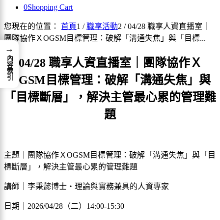
0
Shopping Cart
您現在的位置：
首頁
1
/
職享活動
2
/
04/28 職享人資直播室｜
團隊協作ＸOGSM目標管理：破解「溝通失焦」與「目標...
→
內容索引
04/28 職享人資直播室｜團隊協作Ｘ
OGSM目標管理：破解「溝通失焦」與
「目標斷層」，解決主管最心累的管理難
題
主題｜團隊協作ＸOGSM目標管理：破解「溝通失焦」與「目
標斷層」，解決主管最心累的管理難題
講師｜李秉懿博士・理論與實務兼具的人資專家
日期｜2026/04/28（二）14:00-15:30