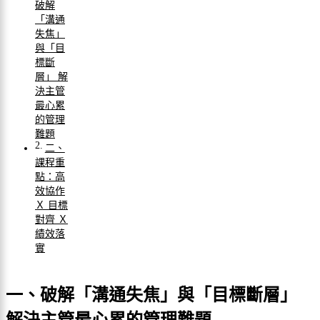
破解
「溝通
失焦」
與「目
標斷
層」 解
決主管
最心累
的管理
難題
二、
課程重
點：高
效協作
Ｘ 目標
對齊 Ｘ
績效落
實
一、破解「溝通失焦」與「目標斷層」
解決主管最心累的管理難題