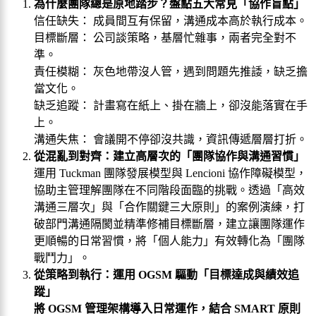
為什麼團隊總是原地踏步？盤點五大常見「協作盲點」
信任缺失： 成員間互有保留，溝通成本高於執行成本。
目標斷層： 公司談策略，基層忙雜事，兩者完全對不
準。
責任模糊： 灰色地帶沒人管，遇到問題先推諉，缺乏擔
當文化。
缺乏追蹤： 計畫寫在紙上、掛在牆上，卻沒能落實在手
上。
溝通失焦： 會議開不停卻沒共識，資訊傳遞層層打折。
從混亂到對齊：建立高層次的「團隊協作與溝通習慣」
運用 Tuckman 團隊發展模型與 Lencioni 協作障礙模型，
協助主管理解團隊在不同階段面臨的挑戰。透過「高效
溝通三層次」與「合作關鍵三大原則」的案例演練，打
破部門溝通隔閡並精準修補目標斷層，建立讓團隊運作
更順暢的日常習慣，將「個人能力」有效轉化為「團隊
戰鬥力」。
從策略到執行：運用 OGSM 驅動「目標達成與績效追
蹤」
將 OGSM 管理架構導入日常運作，結合 SMART 原則