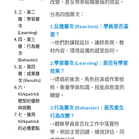
改變，甚至帶來組織層級的效益。
三、第二
分為四個層次：
層：學習層
次
1.反應層次 (Reaction)：學員是否滿
(Learning)
意？
四、第三
->他們對課程設計、講師表現、教
層：行為層
材內容、環境設備的感受如何。
次
(Behavior)
2.學習層次 (Learning)：是否有學習
五、第四
效果？
層：成果層
->透過前後測、角色扮演或作業檢
次 (Results)
核，衡量學員知識、技能與態度的
六、
Kirkpatrick
轉變。
模型的優勢
3.行為層次 (Behavior)：是否產生
與挑戰
七、運用
行為改變？
Kirkpatrick
->觀察學員是否在工作中落實所
的必備要點
學，例如主管回饋、績效評估、同