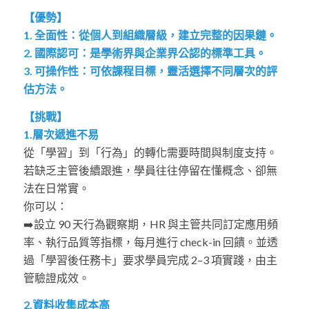
【優勢】
1. 全面性：從個人到組織層級，建立完整的因果鏈。
2. 國際認可：是學術界與企業界公認的標準工具。
3. 可操作性：可依課程目標，靈活選擇不同層次的評
估方法。
【挑戰】
1.層次遞進不易
從「學習」到「行為」的轉化需要時間與制度支持。
若缺乏主管後續跟進，學員往往停留在懂概念、卻無
法在日常實。
你可以：
➡️設立 90 天行為觀察期，HR 與主管共同訂定應用頻
率、執行品質等指標，每月進行 check-in 回饋。並透
過「學習後任務卡」要求學員完成 2–3 項實踐，由主
管驗證成效。
2.資料收集成本高