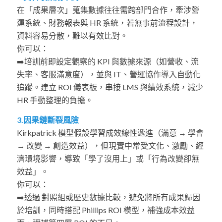
在「成果層次」蒐集數據往往需跨部門合作，牽涉營
運系統、財務報表與 HR 系統，若無事前流程設計，
資料容易分散，難以有效比對。
你可以：
➡️培訓前即設定觀察的 KPI 與數據來源（如營收、流
失率、客服滿意度），並與 IT、營運協作導入自動化
追蹤。建立 ROI 儀表板，串接 LMS 與績效系統，減少
HR 手動整理的負擔。
3.因果鏈斷裂風險
Kirkpatrick 模型假設學習成效線性遞進（滿意 → 學會
→ 改變 → 創造效益），但現實中常受文化、激勵、經
濟環境影響，導致「學了沒用上」或「行為改變卻無
效益」。
你可以：
➡️
透過 對照組或歷史數據比較，避免將所有成果歸因
於培訓，同時搭配
Phillips ROI
模型，補強成本效益