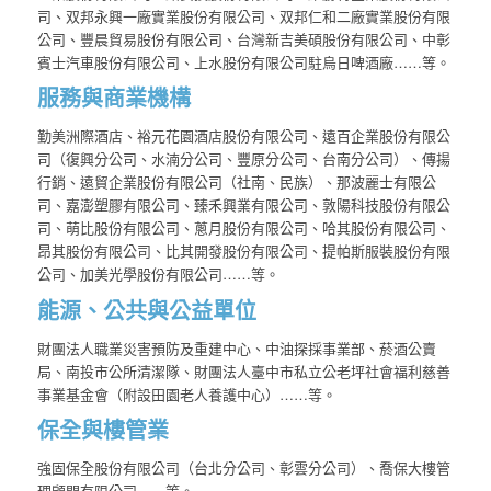
司、双邦永興一廠實業股份有限公司、双邦仁和二廠實業股份有限
公司、豐晨貿易股份有限公司、台灣新吉美碩股份有限公司、中彰
賓士汽車股份有限公司、上水股份有限公司駐烏日啤酒廠……等。
服務與商業機構
勤美洲際酒店、裕元花園酒店股份有限公司、遠百企業股份有限公
司（復興分公司、水湳分公司、豐原分公司、台南分公司）、傳揚
行銷、遠貿企業股份有限公司（社南、民族）、那波麗士有限公
司、嘉澎塑膠有限公司、臻禾興業有限公司、敦陽科技股份有限公
司、萌比股份有限公司、蔥月股份有限公司、哈其股份有限公司、
昂其股份有限公司、比其開發股份有限公司、提帕斯服裝股份有限
公司、加美光學股份有限公司……等。
能源、公共與公益單位
財團法人職業災害預防及重建中心、中油探採事業部、菸酒公賣
局、南投市公所清潔隊、財團法人臺中市私立公老坪社會福利慈善
事業基金會（附設田園老人養護中心）……等。
保全與樓管業
強固保全股份有限公司（台北分公司、彰雲分公司）、喬保大樓管
理顧問有限公司……等。