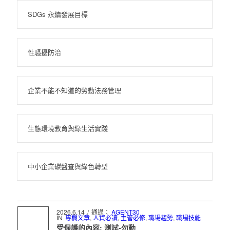
SDGs 永續發展目標
性騷擾防治
企業不能不知道的勞動法務管理
生態環境教育與綠生活實踐
中小企業碳盤查與綠色轉型
2026.6.14
/
通過：
AGENT30
IN
專欄文章
,
人資必讀
,
主管必修
,
職場趨勢
,
職場技能
受保護的內容: 測試-勿動