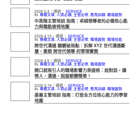
2026.5.4
/
通過：
SERVICE
IN
專欄文章
,
人資必讀
,
主管必修
,
教育訓練
,
職場趨勢
中高階主管培訓 指南：卓越領導者的必備核心能
力與職能檢視地圖
2026.4.10
/
通過：
SERVICE
IN
專欄文章
,
人資必讀
,
主管必修
,
職場趨勢
,
職場技能
跨世代溝通 關鍵破局點：拆解 XYZ 世代溝通斷
層，重塑 跨世代領導 的管理實務
2026.4.9
/
通過：
SERVICE
IN
專欄文章
,
人資必讀
,
主管必修
,
職場趨勢
開口就吸引人的職場影響力表達術：說對話，讓
帶人、溝通、說服都變簡單！
2026.3.19
/
通過：
SERVICE
IN
專欄文章
,
人資必讀
,
主管必修
,
教育訓練
,
職場趨勢
基層主管培訓 指南：打造全方位核心能力的學習
地圖