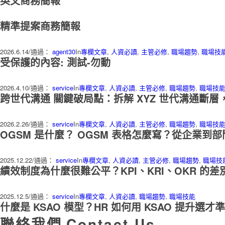
英文商務簡報
精準提案商務簡報
2026.6.14
/
通過：
agent30
In
專欄文章
,
人資必讀
,
主管必修
,
職場趨勢
,
職場技
受保護的內容: 測試-勿動
2026.4.10
/
通過：
service
In
專欄文章
,
人資必讀
,
主管必修
,
職場趨勢
,
職場技
跨世代溝通 關鍵破局點：拆解 XYZ 世代溝通斷層
2026.2.26
/
通過：
service
In
專欄文章
,
人資必讀
,
主管必修
,
職場趨勢
,
職場技
OGSM 是什麼？ OGSM 表格怎麼寫？從企業到
2025.12.22
/
通過：
service
In
專欄文章
,
人資必讀
,
主管必修
,
職場趨勢
,
職場技
績效制度為什麼很難公平？KPI、KRI、OKR 的
2025.12.5
/
通過：
service
In
專欄文章
,
人資必讀
,
職場趨勢
,
職場技能
什麼是 KSAO 模型？HR 如何用 KSAO 提升選
聯絡我們
Contact Us