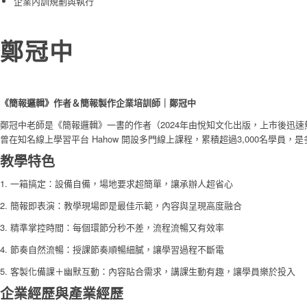
企業內訓規劃與執行
鄭冠中
《簡報邏輯》作者＆簡報製作企業培訓師｜鄭冠中
鄭冠中老師是《簡報邏輯》一書的作者（2024年由悅知文化出版，上市後迅速熱
曾在知名線上學習平台 Hahow 開設多門線上課程，累積超過3,000名學員
教學特色
1. 一箱搞定：設備自備，場地要求超簡單，讓承辦人超省心
2. 簡報即表演：教學現場即是最佳示範，內容與呈現高度融合
3. 精準掌控時間：每個環節分秒不差，流程流暢又有效率
4. 節奏自然流暢：授課節奏順暢細膩，讓學習過程不斷電
5.
客製化備課＋幽默互動：內容貼合需求，講課生動有趣，讓學員樂於投入
企業經歷與產業經歷