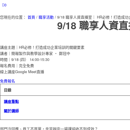
0
您現在的位置：
首頁
/
職享活動
/
9/18 職享人資直播室｜ HR必修！打造成功
9/18 職享人
講座主題｜HR必修！打造成功企業培訓的關鍵要素
講者｜簡報製作與教學設計專家 ・ 鄭冠中
時間｜9/18 (四） 14:00-15:30
報名費用｜完全免費
線上講座Google Meet直播
免費報名
目錄
講座重點
關於講師
部門冷回應、員工不買單，辛苦辦完一場課卻收不到成效？