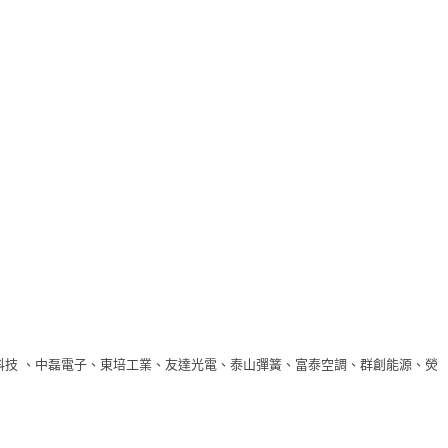
科技 、中磊電子、東培工業、友達光電、泰山彈簧、富泰空調、群創能源、熒