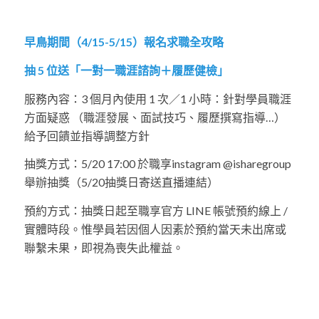
早鳥期間（4/15-5/15）報名求職全攻略
抽 5 位送「一對一職涯諮詢＋履歷健檢」
服務內容：3 個月內使用 1 次／1 小時：針對學員職涯
方面疑惑 （職涯發展、面試技巧、履歷撰寫指導…）
給予回饋並指導調整方針
抽獎方式：5/20 17:00 於職享instagram @isharegroup
舉辦抽獎（5/20抽獎日寄送直播連結）
預約方式：抽獎日起至職享官方 LINE 帳號預約線上 /
實體時段。惟學員若因個人因素於預約當天未出席或
聯繫未果，即視為喪失此權益。