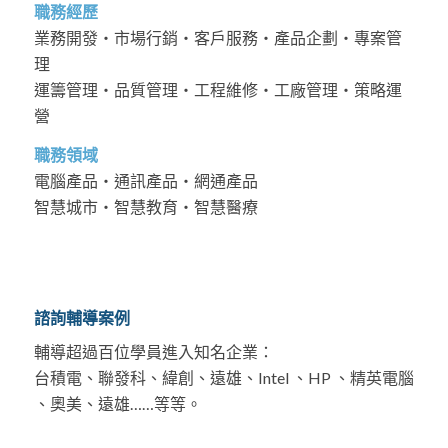
職務經歷
業務開發・市場行銷・客戶服務・產品企劃・專案管
理
運籌管理・品質管理・工程維修・工廠管理・策略運
營
職務領域
電腦產品・通訊產品・網通產品
智慧城市・智慧教育・智慧醫療
諮詢輔導案例
輔導超過百位學員進入知名企業：
台積電、聯發科、緯創、遠雄、Intel 、HP 、精英電腦
、奧美、遠雄……等等。