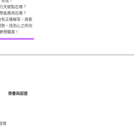
合我？
力天賦點在哪？
學能應用在哪？
沒有正確解答，探索
優勢，找到心之所向
夢想職業！
榮譽與認證
經理