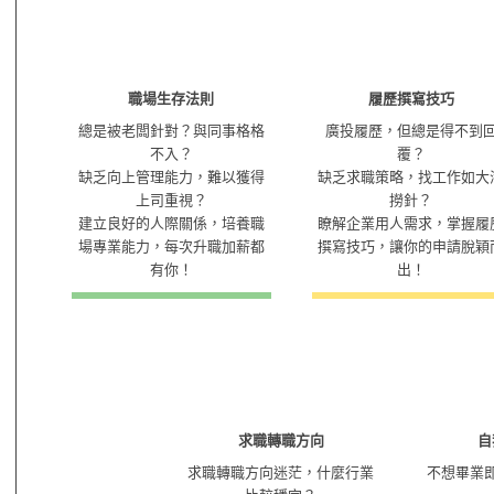
職場生存法則
履歷撰寫技巧
總是被老闆針對？與同事格格
廣投履歷，但總是得不到
不入？
覆？
缺乏向上管理能力，難以獲得
缺乏求職策略，找工作如大
上司重視？
撈針？
建立良好的人際關係，培養職
瞭解企業用人需求，掌握履
場專業能力，每次升職加薪都
撰寫技巧，讓你的申請脫穎
有你！
出！
求職轉職方向
自
求職轉職方向迷茫，什麼行業
不想畢業