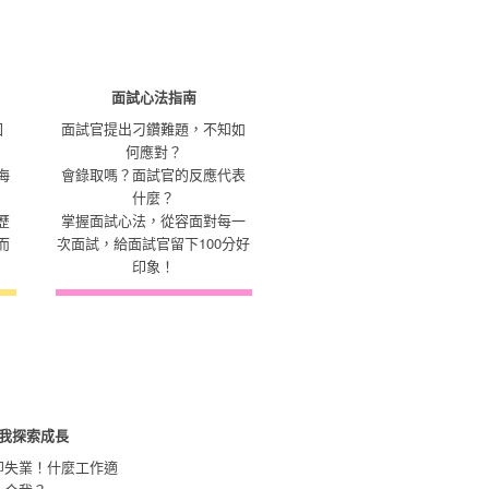
面試心法指南
回
面試官提出刁鑽難題，不知如
何應對？
海
會錄取嗎？面試官的反應代表
什麼？
歷
掌握面試心法，從容面對每一
而
次面試，給面試官留下100分好
印象！
我探索成長
即失業！什麼工作適