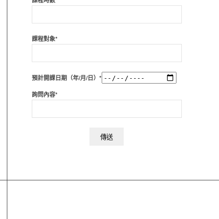
課程時數*
課程對象*
預計開課日期（年/月/日）*
詢問內容*