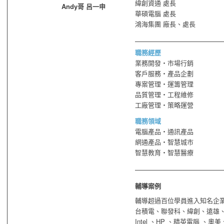
緯創資通 處長
Andy哥 呂一申
華碩電腦 處長
鴻海集團 廠長、處長
職務經歷
業務開發・市場行銷
客戶服務・產品企劃
專案管理・運籌管理
品質管理・工程維修
工廠管理・策略運營
職務領域
電腦產品・通訊產品
網通產品・智慧城市
智慧教育・智慧醫療
輔導案例
輔導超過百位學員進入知名企
台積電、聯發科、緯創、遠雄
Intel 、HP 、精英電腦 、奧