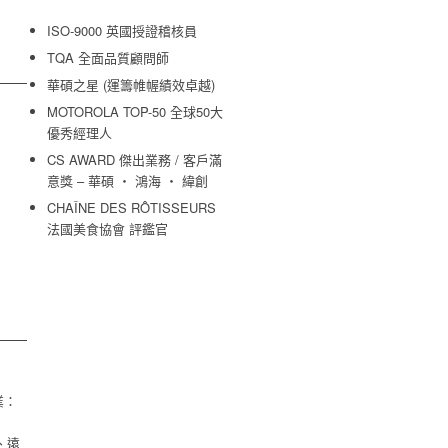
ISO-9000 英國授證稽核員
TQA 全面品質顧問師
華碩之星 (運籌帷幄績效卓越)
MOTOROLA TOP-50 全球50大
優秀經理人
CS AWARD 傑出業務 / 客戶滿
意獎 – 華碩 ・ 鴻海 ・ 緯創
CHAÎNE DES RÔTISSEURS
法國美食協會 評鑑官
業：
、
美、遠