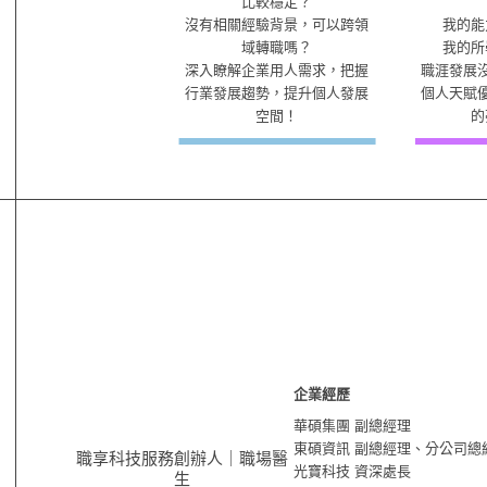
比較穩定？
沒有相關經驗背景，可以跨領
我的能
域轉職嗎？
我的所
深入瞭解企業用人需求，把握
職涯發展
行業發展趨勢，提升個人發展
個人天賦
空間！
的
企業經歷
華碩集團 副總經理
東碩資訊 副總經理、分公司總
職享科技服務創辦人｜職場醫
光寶科技 資深處長
生