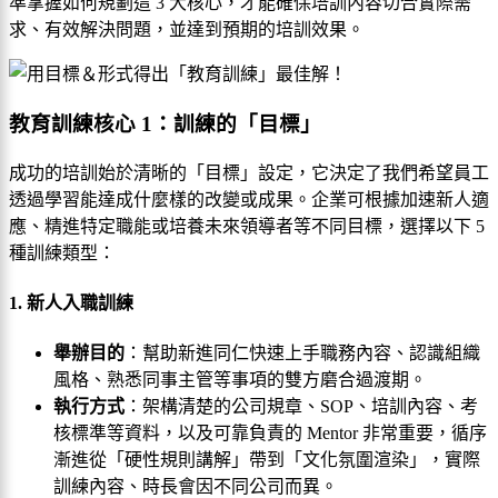
準掌握如何規劃這 3 大核心，才能確保培訓內容切合實際需
求、有效解決問題，並達到預期的培訓效果。
教育訓練核心 1：訓練的「目標」
成功的培訓始於清晰的「目標」設定，它決定了我們希望員工
透過學習能達成什麼樣的改變或成果。企業可根據加速新人適
應、精進特定職能或培養未來領導者等不同目標，選擇以下 5
種訓練類型：
1. 新人入職訓練
舉辦目的
：幫助新進同仁快速上手職務內容、認識組織
風格、熟悉同事主管等事項的雙方磨合過渡期。
執行方式
：架構清楚的公司規章、SOP、培訓內容、考
核標準等資料，以及可靠負責的 Mentor 非常重要，循序
漸進從「硬性規則講解」帶到「文化氛圍渲染」，實際
訓練內容、時長會因不同公司而異。