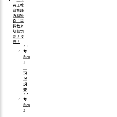
二、
員工教
育訓練
課程範
例：掌
握教育
訓練規
劃 5 步
驟！
👣
Step
1
｜
現
況
調
查
👣
Step
2
｜