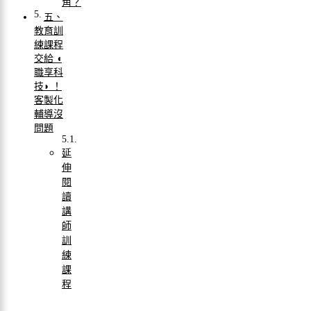
角？
五、
教育訓
練課程
交給 ◖
職享科
技◗ ！
客製化
輔導沒
問題
延
伸
閱
讀
講
師
訓
練
課
程