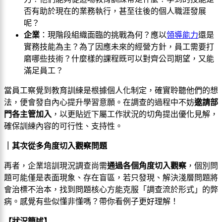
否有助於現在的業務執行，甚至往後的個人職涯發展
呢？
企業
：現階段組織面臨的挑戰為何？應以
領導能力
還是
實務技能為主？為了因應未來的經營方針，員工需要打
磨哪些技術？什麼樣的課程既可以對齊公司期望，又能
滿足員工？
當員工察覺到教育訓練是根據個人化制定，確實聆聽他們的想
法，便會發自內心提升學習意願。在調查的過程中不妨
邀請部
門各主管加入
，以更貼近下屬工作狀況的切角提出優化見解，
確保訓練內容的可行性、支持性。
｜其次從多角度切入觀察問題
再者，企業培訓現況調查尚需
通過各個角度切入觀察
，個別問
題可能僅是表面現象、存在盲區，若只發現、解決淺層問題將
會治標不治本，找到問題核心方能克服「調查流於形式」的弊
病。感覺有些似懂非懂嗎？帶你看例子更好理解！
【狀況簡述】