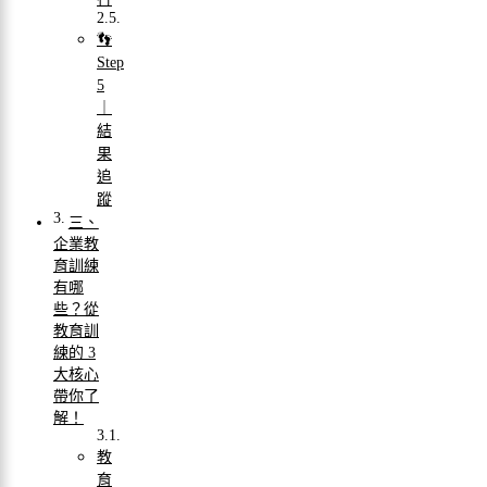
👣
Step
5
｜
結
果
追
蹤
三、
企業教
育訓練
有哪
些？從
教育訓
練的 3
大核心
帶你了
解！
教
育