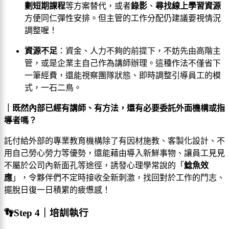
劃短期課程
等方案替代，或者
錄影
、
尋找線上學習資源
方便同仁彈性安排。但主管的工作分配仍建議要視情況
調整喔！
資源不足
：資金、人力不夠的前提下，不妨先由高階主
管，或是企業主自己作為講師辦理。這種作法不僅省下
一筆經費，還能視察團隊狀態、即時調整引導員工的模
式，一石二鳥。
｜既然內部已經有講師、有方法，還有必要委託外面機構或指
導者嗎？
託付給外部的專業教育機構除了有因材施教、客製化設計、不
用自己勞心勞力等優勢，還能藉由導入新鮮事物、讓員工見見
不屬於公司內新面孔等途徑，誘發心理學常說的「
鯰魚效
應
」，令夥伴們不定時接收全新刺激，找回對於工作的鬥志、
擺脫日復一日積累的疲憊感！
👣Step 4｜培訓執行