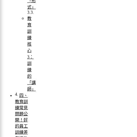
「形
式」
教
育
訓
練
核
心
3：
訓
練
的
「講
師」
四、
教育訓
練常見
問題公
開！好
的員工
訓練差