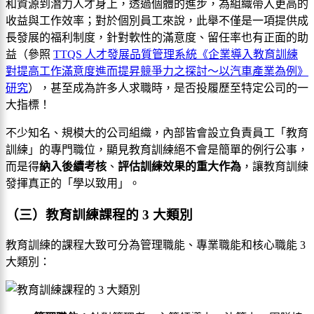
和資源到潛力人才身上，透過個體的進步，為組織帶入更高的
收益與工作效率；對於個別員工來說，此舉不僅是一項提供成
長發展的福利制度，針對軟性的滿意度、留任率也有正面的助
益（參照
TTQS 人才發展品質管理系統《企業導入教育訓練
對提高工作滿意度進而提昇競爭力之探討～以汽車產業為例》
研究
），甚至成為許多人求職時，是否投履歷至特定公司的一
大指標！
不少知名、規模大的公司組織，內部皆會設立負責員工「教育
訓練」的專門職位，顯見教育訓練絕不會是簡單的例行公事，
而是得
納入後續考核
、
評估訓練效果的重大作為
，讓教育訓練
發揮真正的「學以致用」。
（三）教育訓練課程的 3 大類別
教育訓練的課程大致可分為管理職能、專業職能和核心職能 3
大類別：