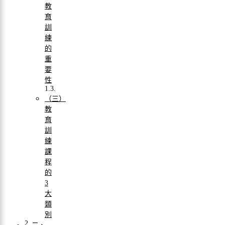
教
育
訓
練
的
重
要
性
（三）
教
育
訓
練
課
程
的
3
大
類
別