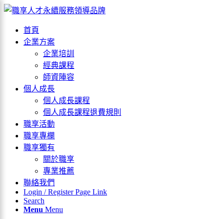
首頁
×
企業方案
企業培訓
經典課程
師資陣容
個人成長
個人成長課程
個人成長課程退費規則
職享活動
職享專欄
職享獨有
關於職享
專業推薦
聯絡我們
Login / Register Page Link
Search
Menu
Menu