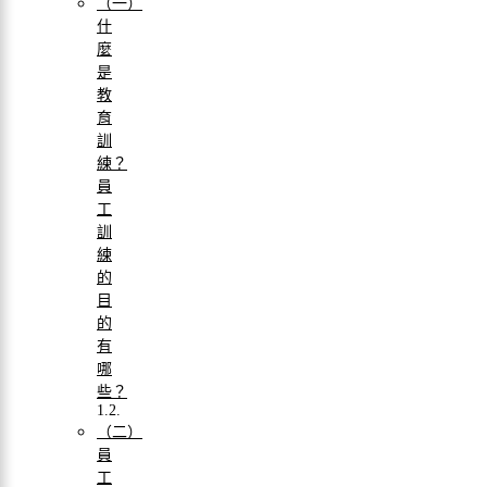
（一）
什
麼
是
教
育
訓
練？
員
工
訓
練
的
目
的
有
哪
些？
（二）
員
工