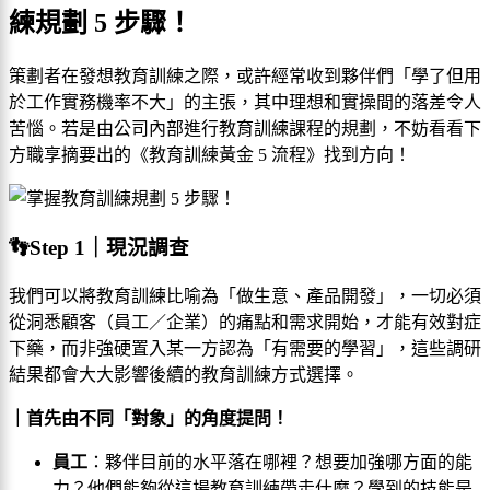
練規劃 5 步驟！
策劃者在發想教育訓練之際，或許經常收到夥伴們「學了但用
於工作實務機率不大」的主張，其中理想和實操間的落差令人
苦惱。若是由公司內部進行教育訓練課程的規劃，不妨看看下
方職享摘要出的《教育訓練黃金 5 流程》找到方向！
👣Step 1｜現況調查
我們可以將教育訓練比喻為「做生意、產品開發」，一切必須
從洞悉顧客（員工／企業）的痛點和需求開始，才能有效對症
下藥，而非強硬置入某一方認為「有需要的學習」，這些調研
結果都會大大影響後續的
教育訓練方式
選擇。
｜首先由不同「對象」的角度提問！
員工
：夥伴目前的水平落在哪裡？想要加強哪方面的能
力？他們能夠從這場教育訓練帶走什麼？學到的技能是