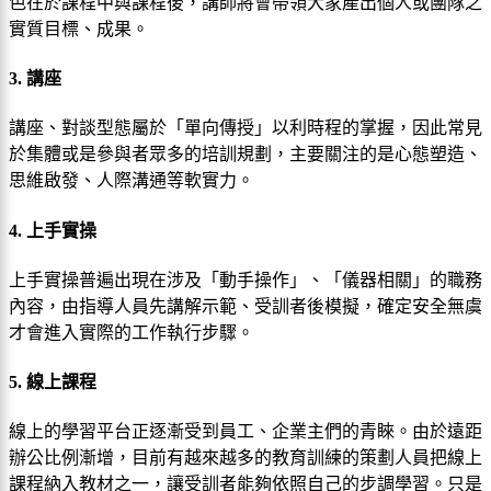
色在於課程中與課程後，講師將會帶領大家產出個人或團隊之
實質目標、成果。
3. 講座
講座、對談型態屬於「單向傳授」以利時程的掌握，因此常見
於集體或是參與者眾多的培訓規劃，主要關注的是心態塑造、
思維啟發、人際溝通等軟實力。
4. 上手實操
上手實操普遍出現在涉及「動手操作」、「儀器相關」的職務
內容，由指導人員先講解示範、受訓者後模擬，確定安全無虞
才會進入實際的工作執行步驟。
5. 線上課程
線上的學習平台正逐漸受到員工、企業主們的青睞。由於遠距
辦公比例漸增，目前有越來越多的教育訓練的策劃人員把線上
課程納入教材之一，讓受訓者能夠依照自己的步調學習。只是