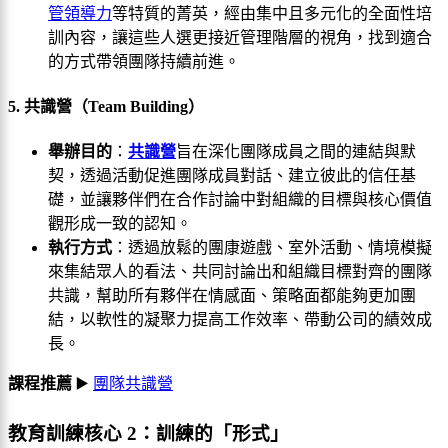
管領導力
等特質的菁英，經由集中且多元化的全面性培
訓內容，讓這些人選更接近管理階層的視角，找到適合
的方式帶領團隊持續前進。
5. 共識營（Team Building）
舉辦目的
：
共識營
旨在深化團隊成員之間的連結與默
契，透過活動促進團隊成員對話、建立彼此的信任基
礎，並讓夥伴們在合作討論中對組織的目標與核心價值
觀形成一致的認知。
執行方式
：透過放鬆的團康遊戲、室外活動、情境模擬
來集結眾人的看法、共同討論出和組織目標對齊的團隊
共識，幫助所有夥伴在情感面、策略面都能夠更加團
結，以軟性的凝聚力提高工作效率、帶動公司的績效成
長。
課程推薦
▶️
團隊共識營
教育訓練核心 2：訓練的「形式」