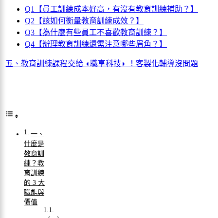
Q1【員工訓練成本好高，有沒有教育訓練補助？】
Q2【該如何衡量教育訓練成效？】
Q3【為什麼有些員工不喜歡教育訓練？】
Q4【辦理教育訓練還需注意哪些眉角？】
五、教育訓練課程交給 ◖職享科技◗ ！客製化輔導沒問題
一、
什麼是
教育訓
練？教
育訓練
的 3 大
職能與
價值