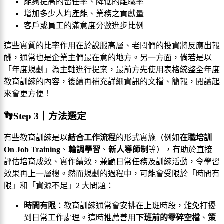
能夠提高的留任率、降低的離職率
增加多少人均產能、業務之貢獻量
客戶或員工的滿意度分數進步比例
這些實質的比率作用在於說服高層、老闆們的投資將反應出報
酬，通常也是企業主們最在意的地方。另一方面，倘若是以
「年度規劃」為主軸進行提案，最前方先使用表格統整全年度
教育訓練的內容，後續再補充詳細資訊的文檔、簡報，閱讀起
來會更方便！
👣Step 3｜方法選定
有些教育訓練是以
結合工作流程
的形式實施（例如
在職培訓
On Job Training
、
輪調學習
、
新人導師制
等），有助於直接
評估培育成效、實作績效，兼顧日常任務及訓練活動，令學習
效果再上一層樓。然而規劃的過程中，可能會受限於「時間有
限」和「資源不足」2 大問題：
時間有限
：教育訓練通常會安排在上班時段，難免打擾
到日常工作處理。這時推薦善用
下班前的零碎空檔
、
策