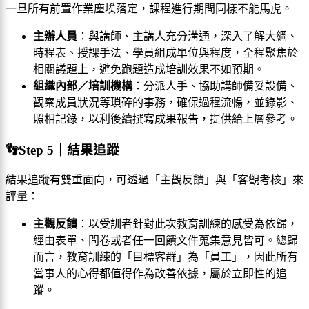
一旦所有前置作業塵埃落定，課程進行期間同樣不能馬虎。
主辦人員
：與講師、主講人充分溝通，深入了解大綱、
時程表、授課手法、學員組成單位與程度，全程聚焦於
相關議題上，避免跑題造成培訓效果不如預期。
組織內部／培訓機構
：分派人手、協助講師備妥設備、
觀察成員狀況等瑣碎的事務，確保過程流暢，並錄影、
照相記錄，以利後續撰寫成果報告，提供給上層參考。
👣Step 5｜結果追蹤
結果追蹤有雙重面向，可透過「主觀反饋」與「客觀考核」來
評量：
主觀反饋
：以受訓者針對此次教育訓練的感受為依歸，
經由表單、問卷或者任一回饋文件蒐集意見皆可。總歸
而言，教育訓練的「目標客群」為「員工」，因此所有
當事人的心得都值得作為改善依據，屬於立即性的追
蹤。