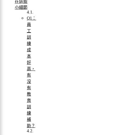
在這些
小細節
Q1：
員
工
訓
練
成
本
好
高，
有
沒
有
教
育
訓
練
補
助？