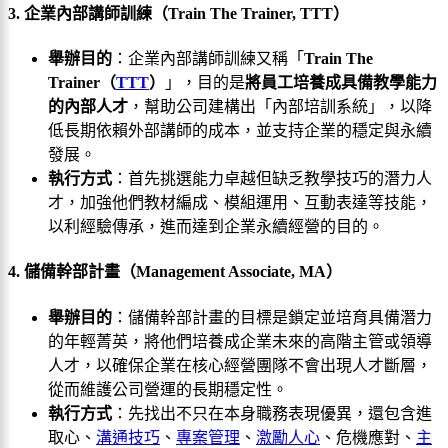
3. 企業內部講師訓練（Train The Trainer, TTT）
舉辦目的
：企業內部講師訓練又稱「
Train The
Trainer（
TTT
）
」，目的是
將員工培養成具備教學能力
的內部人才
，幫助公司建構出「內部培訓系統」，以降
低長期依賴外部講師的成本，並支持企業的穩定與永續
發展。
執行方式
：首先挑選能力卓越但缺乏教學技巧的潛力人
才，加強他們教材編成、模組運用、互動表達等技能，
以利經驗傳承，進而達到企業永續經營的目的。
4. 儲備幹部計畫（Management Associate, MA）
舉辦目的
：儲備幹部計畫的目標是鎖定並培育具備潛力
的年輕菁英，將他們培養成企業未來的高階主管或領導
人才，以確保企業在核心經營團隊不會出現人才斷層，
從而維護公司營運的長期穩定性。
執行方式
：先找出不只在本身職務表現優異，還包含進
取心、
溝通技巧
、
專案管理
、
激勵人心
、危機應對、
主