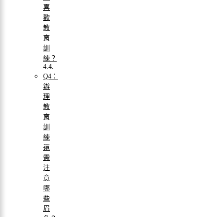
喜
歡
教
育
訓
練？
Q4：
辦
理
教
育
訓
練
還
需
注
意
哪
些
眉