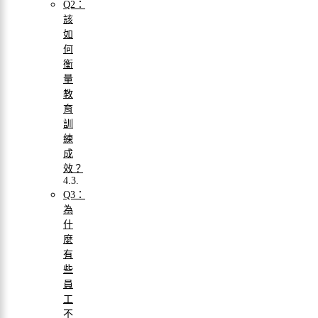
Q2：
該
如
何
衡
量
教
育
訓
練
成
效？
Q3：
為
什
麼
有
些
員
工
不