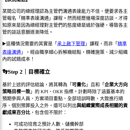
某間公司的總經理認為主管們溝通表達能力不佳，便要求各主
管報名「精準表達溝通」課程。然而經歷幾場深度訪談，才得
知原來是因為總經理對主管們的態度總是過於強硬，導致各主
管的談話意願逐漸降低。
▶️這種情況需要的其實是「
承上啟下管理
」課程，而非「
精準
表達溝通
」，經由職享細心拆解癥結點，精確施策、減少組織
內的試錯成本！
👣Step 2｜目標確立
基於上述的評估結論，將其轉為「
可量化
」且和「
企業大方向
策略目標一致
」的 KPI、OKR 指標。計劃時除了涵蓋基本的
預期參與人員、方案項目重點、全部培訓時數、大致進行順
序、個別預算投入之外，還可以列出
與組織實際成長相關的貢
獻成果百分比
，包含但不限於：
可成功培育之預計人數、儲備幹部