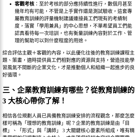
客觀考核
：至於考核的部分應持續性進行，數個月甚至
幾年均有可能，不管是上手實作還是測試驗收，這套專
屬教育訓練的評量機制建議連接員工們現有的考績制
度，落實「學用兼具」的中心思想，不單希望員工們能
認真看待每一次培訓，也有衡量訓練內容對於工作、管
理的幫助可以到什麼程度的用途。
綜合評估主觀＋客觀的內容，以此優化往後的教育訓練課程主
題、策畫，適時提供員工們相對應的資源與支持，營造技能學
習風氣不間斷的企業文化，才是推動個人和組織一起進步的良
好循環。
三、企業教育訓練有哪些？從教育訓練的
3 大核心帶你了解！
相信各位規劃人員已具備教育訓練安排的流程觀念，那麼怎麼
樣可稱為「理想的教育訓練」呢？企業的教育訓練是由「目
標」、「形式」與「講師」 3 大關鍵核心要素所組成，唯有精