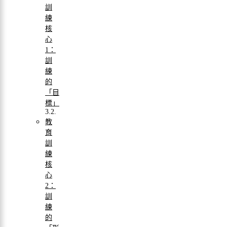
訓
練
核
心
1：
訓
練
的
「目
標」
教
育
訓
練
核
心
2：
訓
練
的