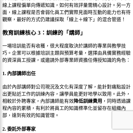
線上課程偏單向傳遞知識，如何有效評量需精心設計。另一方
面，線上課程是否會弱化員工們實際見面時互動的能力也有待
觀察，最好的方式仍建議採取「線上＋線下」的混合管道！
教育訓練核心 3：訓練的「講師」
一場培訓能否有收穫，很大程度取決於講師的專業與教學技
巧。企業可以根據培訓主題與預算考量，選擇由具備實務經驗
的資深員工授課，或邀請外部專業師資擔任傳授知識的角色：
1. 內部講師出任
由於內部講師對公司現況及文化有深度了解，能針對痛點設計
出更貼近工作的訓練內容，讓學員能更好地學以致用。此外，
相較於外聘專家，內部講師能有效
降低訓練費用
，同時透過課
程內容的累積，有利於將員工的知識標準化並留存在組織內
部，達到有效的知識管理。
2. 委託外部專家