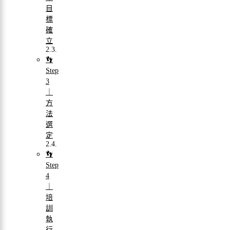
目
標
確
立
👣
Step
3
｜
方
法
選
定
👣
Step
4
｜
培
訓
執
行