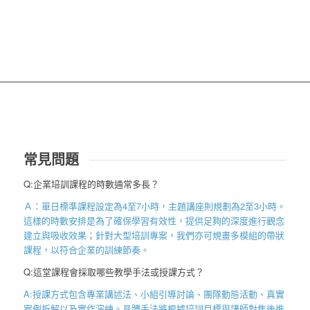
常見問題
Q:企業培訓課程的時數通常多長？
Ａ：單日標準課程設定為
4
至
7
小時，主題講座則規劃為
2
至
3
小時。
這樣的時數安排是為了確保學習有效性，提供足夠的深度進行觀念
建立與吸收效果；針對大型培訓專案，我們亦可規畫多模組的帶狀
課程，以符合企業的訓練節奏。
Q:這堂課程會採取哪些教學手法或授課方式？
A:授課方式包含專業講述法、小組引導討論、團隊動態活動、真實
案例拆解以及實作演練。具體手法將根據培訓目標與講師對焦後進