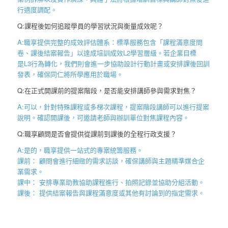
行適度調配。
Q:課程後如何追蹤學員的學習狀況與衡量成效呢？
A:職享提供完整的成效評估體系：標準服務包含「課程滿意度問
卷、課後結案報告
」以達成培訓成效
L2
學習層級。若企業目標
是
L3
行為轉化，我們則會進一步協助設計行動計畫或安排課後回訓
發表，確保同仁將所學應用於職場。
Q:在正式開課前的提案階段，是否能安排講師參與需求對焦？
A:可以，針對特殊課程或多梯次課程，提案階段講師可以進行提案
說明。確認開課後，可邀請老師與辦訓單位對焦課程內容。
Q:職享顧問是否會提供從課前到課後的全程行政支援？
A:是的，職享提供一站式的專案統籌服務。
課前： 顧問會進行細緻的需求訪談，確保講師與主題精準媒合企
業需求。
課中： 安排專業助教協助課程進行、拍照記錄並協助分組活動。
課後： 提供結案報告與課程滿意度或其他有討論到的指定需求。