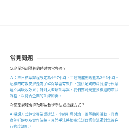
常見問題
Q:企業培訓課程的時數通常多長？
Ａ：單日標準課程設定為
4
至
7
小時，主題講座則規劃為
2
至
3
小時。
這樣的時數安排是為了確保學習有效性，提供足夠的深度進行觀念
建立與吸收效果；針對大型培訓專案，我們亦可規畫多模組的帶狀
課程，以符合企業的訓練節奏。
Q:這堂課程會採取哪些教學手法或授課方式？
A:授課方式包含專業講述法、小組引導討論、團隊動態活動、真實
案例拆解以及實作演練。具體手法將根據培訓目標與講師對焦後進
行適度調配。