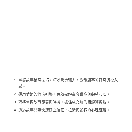
掌握故事鋪陳技巧，巧妙營造張力，激發顧客的好奇與投入
感。
運用情節與情境引導，有效破解顧客猶豫與觀望心理。
精準掌握故事節奏與時機，抓住成交前的關鍵轉折點。
透過故事共鳴快速建立信任，拉近與顧客的心理距離。