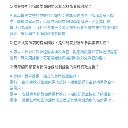
Q:課程後如何追蹤學員的學習狀況與衡量成效呢？
A:職享提供完整的成效評估體系：標準服務包含「課程滿意度問
卷、課後結案報告
」以達成培訓成效
L2
學習層級。若企業目標
是
L3
行為轉化，我們則會進一步協助設計行動計畫或安排課後回訓
發表，確保同仁將所學應用於職場。
Q:在正式開課前的提案階段，是否能安排講師參與需求對焦？
A:可以，針對特殊課程或多梯次課程，提案階段講師可以進行提案
說明。確認開課後，可邀請老師與辦訓單位對焦課程內容。
Q:職享顧問是否會提供從課前到課後的全程行政支援？
A:是的，職享提供一站式的專案統籌服務。
課前： 顧問會進行細緻的需求訪談，確保講師與主題精準媒合企
業需求。
課中： 安排專業助教協助課程進行、拍照記錄並協助分組活動。
課後： 提供結案報告與課程滿意度或其他有討論到的指定需求。