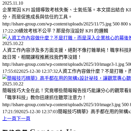
2025.11.10
企業常因 KPI 設錯導致考核失衡、士氣低落。本文提出結合 K
分，而是促進成長與信任的工具。
http://ishare-group.com/wp-content/uploads/2025/11/75.jpg
500
800
s
17:22:20
績效考核不公平？那是你沒設好 KPI 的邏輯
2025.10.22
人資工作內容涉及多方面支援，絕對不像打雜單純！職享科技
政日常，相關課程推薦找我們準沒錯！
http://ishare-group.com/wp-content/uploads/2025/10/image3-1.jpg
50
17:55:02
2025-12-30 12:37:32
人資工作內容做什麼？不是打雜，
2025.10.22
簡報技巧大全在此！究竟哪些簡報報告技巧能讓分心的觀眾看
「職享科技」教你迅速抓住聽眾注意力！
http://ishare-group.com/wp-content/uploads/2025/10/image3.jpg
500
17:21:59
2025-12-30 12:37:03
簡報技巧精華》高手都在用的架構
上一頁
下一頁