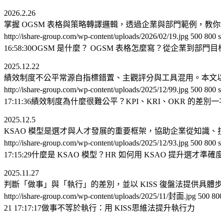
2026.2.26
掌握 OGSM 表格與策略轉譯邏輯，透過企業與部門範例，
http://ishare-group.com/wp-content/uploads/2026/02/19.jpg
500
800
16:58:30
OGSM 是什麼？ OGSM 表格怎麼寫？從企業到部門
2025.12.22
績效制度不公平常源自指標錯置、主觀評分與工具混用。本文以清
http://ishare-group.com/wp-content/uploads/2025/12/99.jpg
500
800
17:11:36
績效制度為什麼很難公平？KPI、KRI、OKR 的差別
2025.12.5
KSAO 模型是選才與人才發展的重要框架，協助企業從知識
http://ishare-group.com/wp-content/uploads/2025/12/93.jpg
500
800
17:15:29
什麼是 KSAO 模型？HR 如何用 KSAO 提升選才準
2025.11.27
判斷「做事」與「執行」的差別，並以 KISS 復盤法提供
http://ishare-group.com/wp-content/uploads/2025/11/封面.jpg
500
80
21 17:17:17
做事不等於執行：用 KISS思維法提升執行力