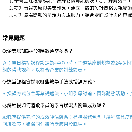
學會去除視覺雜訊、合理安排資訊層次，提升理解效率，
提升簡報美感與專業印象，建立一致的設計風格與視覺節
提升職場簡報的呈現力與說服力，結合版面設計與內容邏
常見問題
Q:企業培訓課程的時數通常多長？
Ａ：單日標準課程設定為
4
至
7
小時，主題講座則規劃為
2
至
3
小
組的帶狀課程，以符合企業的訓練節奏。
Q:這堂課程會採取哪些教學手法或授課方式？
A:授課方式包含專業講述法、小組引導討論、團隊動態活動
Q:課程後如何追蹤學員的學習狀況與衡量成效呢？
A:職享提供完整的成效評估體系：標準服務包含「課程滿意度
回訓發表，確保同仁將所學應用於職場。