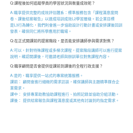
Q:課程後如何追蹤學員的學習狀況與衡量成效呢？
A:職享提供完整的成效評估體系：標準服務包含「課程滿意度問
卷、課後結案報告
」以達成培訓成效
L2
學習層級。若企業目標
是
L3
行為轉化，我們則會進一步協助設計行動計畫或安排課後回訓
發表，確保同仁將所學應用於職場。
Q:在正式開課前的提案階段，是否能安排講師參與需求對焦？
A:可以，針對特殊課程或多梯次課程，提案階段講師可以進行提案
說明。確認開課後，可邀請老師與辦訓單位對焦課程內容。
Q:職享顧問是否會提供從課前到課後的全程行政支援？
A:是的，職享提供一站式的專案統籌服務。
課前： 顧問會進行細緻的需求訪談，確保講師與主題精準媒合企
業需求。
課中： 安排專業助教協助課程進行、拍照記錄並協助分組活動。
課後： 提供結案報告與課程滿意度或其他有討論到的指定需求。