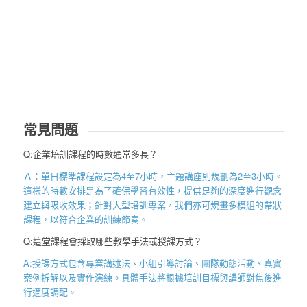
常見問題
Q:企業培訓課程的時數通常多長？
Ａ：單日標準課程設定為
4
至
7
小時，主題講座則規劃為
2
至
3
小時。
這樣的時數安排是為了確保學習有效性，提供足夠的深度進行觀念
建立與吸收效果；針對大型培訓專案，我們亦可規畫多模組的帶狀
課程，以符合企業的訓練節奏。
Q:這堂課程會採取哪些教學手法或授課方式？
A:授課方式包含專業講述法、小組引導討論、團隊動態活動、真實
案例拆解以及實作演練。具體手法將根據培訓目標與講師對焦後進
行適度調配。