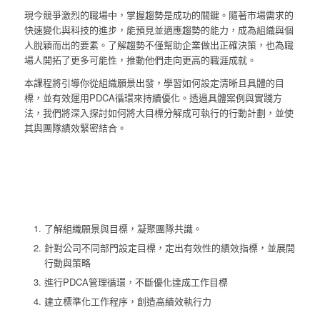
現今競爭激烈的職場中，掌握趨勢是成功的關鍵。隨著市場需求的
快速變化與科技的進步，能預見並適應趨勢的能力，成為組織與個
人脫穎而出的要素。了解趨勢不僅幫助企業做出正確決策，也為職
場人開拓了更多可能性，推動他們走向更高的職涯成就。
本課程將引導你從組織願景出發，學習如何設定清晰且具體的目
標，並有效運用PDCA循環來持續優化。透過具體案例與實踐方
法，我們將深入探討如何將大目標分解成可執行的行動計劃，並使
其與團隊績效緊密結合。
了解組織願景與目標，凝聚團隊共識。
針對公司不同部門設定目標，定出有效性的績效指標，並展開
行動與策略
進行PDCA管理循環，不斷優化達成工作目標
建立標準化工作程序，創造高績效執行力