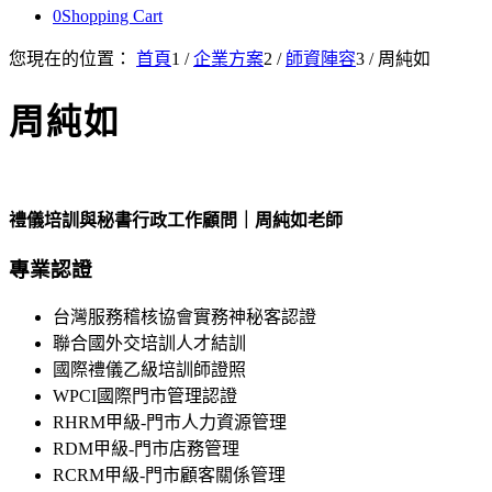
0
Shopping Cart
您現在的位置：
首頁
1
/
企業方案
2
/
師資陣容
3
/
周純如
周純如
禮儀培訓​與秘書行政工作顧問​｜周純如老師
專業認證
台灣服務稽核協會實務神秘客認證
聯合國外交培訓人才結訓​
國際禮儀乙級培訓師證照
WPCI國際門市管理認證​
RHRM甲級-門市人力資源管理
RDM甲級-門市店務管理​
RCRM甲級-門市顧客關係管理