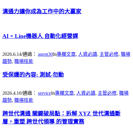
溝通力讓你成為工作中的大贏家
AI × Line機器人 自動化經營課
2026.6.14
/
通過：
agent30
In
專欄文章
,
人資必讀
,
主管必修
,
職場
趨勢
,
職場技能
受保護的內容: 測試-勿動
2026.4.10
/
通過：
service
In
專欄文章
,
人資必讀
,
主管必修
,
職場
趨勢
,
職場技能
跨世代溝通 關鍵破局點：拆解 XYZ 世代溝通斷
層，重塑 跨世代領導 的管理實務