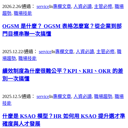
2026.2.26
/
通過：
service
In
專欄文章
,
人資必讀
,
主管必修
,
職場
趨勢
,
職場技能
OGSM 是什麼？ OGSM 表格怎麼寫？從企業到部
門目標串聯一次搞懂
2025.12.22
/
通過：
service
In
專欄文章
,
人資必讀
,
主管必修
,
職
場趨勢
,
職場技能
績效制度為什麼很難公平？KPI、KRI、OKR 的差
別一次搞懂
2025.12.5
/
通過：
service
In
專欄文章
,
人資必讀
,
職場趨勢
,
職場
技能
什麼是 KSAO 模型？HR 如何用 KSAO 提升選才準
確度與人才發展