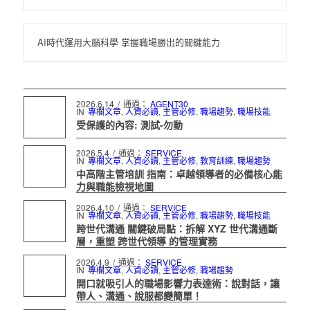
AI時代運用大腦科學 掌握職場勝出的關鍵能力
2026.6.14
/
通過：
AGENT30
IN
專欄文章
,
人資必讀
,
主管必修
,
職場趨勢
,
職場技能
受保護的內容: 測試-勿動
2026.5.4
/
通過：
SERVICE
IN
專欄文章
,
人資必讀
,
主管必修
,
教育訓練
,
職場趨勢
中高階主管培訓 指南：卓越領導者的必備核心能
力與職能檢視地圖
2026.4.10
/
通過：
SERVICE
IN
專欄文章
,
人資必讀
,
主管必修
,
職場趨勢
,
職場技能
跨世代溝通 關鍵破局點：拆解 XYZ 世代溝通斷
層，重塑 跨世代領導 的管理實務
2026.4.9
/
通過：
SERVICE
IN
專欄文章
,
人資必讀
,
主管必修
,
職場趨勢
開口就吸引人的職場影響力表達術：說對話，讓
帶人、溝通、說服都變簡單！