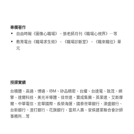
專欄著作
自由時報《圖像心職場》、張老師月刊《職場心視界》⋯等
教育電台《職場求生術》、《職場診斷室》、《職來職往》單
元
授課實績
台積體、高通、博通、IBM、矽品精密、台燿、台達電、致茂、網
擎、達爾科技、美光半導體、佳世達、寶成集團、英業達、艾斯摩
爾、中華電信、宏華國際、長榮海運、國泰世華銀行、澳盛銀行、
台新銀行、渣打銀行、花旗銀行、富邦人壽、安侯建業聯合會計師
事務所…等