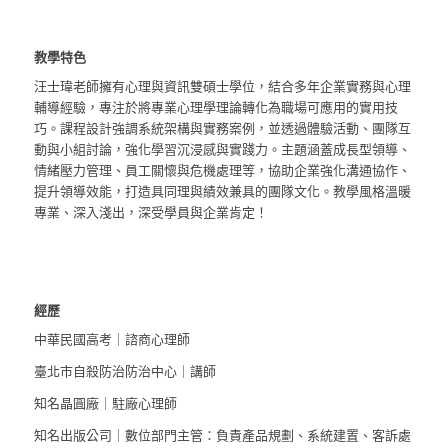
教學特色
汪士瑋老師擁有心理與資訊雙碩士學位，結合多年企業實務與心理
輔導經驗，專注於將專業心理學理論轉化為職場可應用的實用技
巧。課程設計強調系統架構與實務案例，並透過體驗活動、團隊互
動與小組討論，強化學習沉浸感與實踐力。主題涵蓋成長型領導、
情緒壓力管理、員工關懷與危機處理等，協助企業強化溝通協作、
提升領導效能，打造具同理與績效兼具的團隊文化。教學風格溫暖
專業、深入淺出，深受學員與企業肯定！
經歷
中華民國高考｜諮商心理師
臺北市自殺防治防治中心｜講師
知名晶圓廠｜駐廠心理師
知名出版公司｜數位部門主管：負責產品規劃、系統建置、客訴處