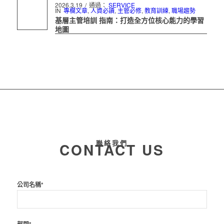
2026.3.19
/
通過：
SERVICE
IN
專欄文章
,
人資必讀
,
主管必修
,
教育訓練
,
職場趨勢
基層主管培訓 指南：打造全方位核心能力的學習
地圖
聯絡我們
CONTACT US
公司名稱*