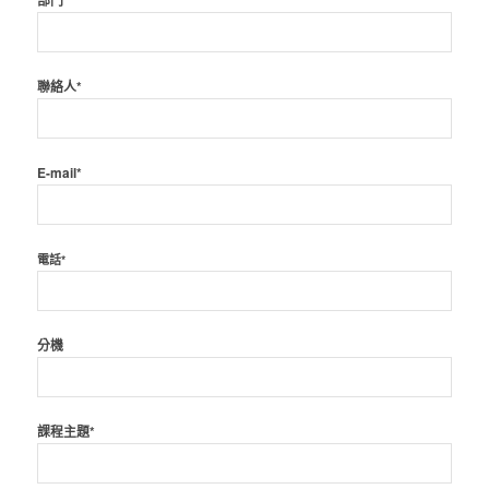
部門*
聯絡人*
E-mail*
電話*
分機
課程主題*