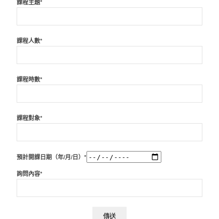
課程主題*
課程人數*
課程時數*
課程對象*
預計開課日期（年/月/日）*
詢問內容*