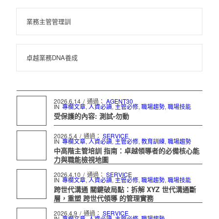
業務主管管理訓
卓越業務DNA養成
2026.6.14
/
通過：
AGENT30
IN
專欄文章
,
人資必讀
,
主管必修
,
職場趨勢
,
職場技能
受保護的內容: 測試-勿動
2026.5.4
/
通過：
SERVICE
IN
專欄文章
,
人資必讀
,
主管必修
,
教育訓練
,
職場趨勢
中高階主管培訓 指南：卓越領導者的必備核心能
力與職能檢視地圖
2026.4.10
/
通過：
SERVICE
IN
專欄文章
,
人資必讀
,
主管必修
,
職場趨勢
,
職場技能
跨世代溝通 關鍵破局點：拆解 XYZ 世代溝通斷
層，重塑 跨世代領導 的管理實務
2026.4.9
/
通過：
SERVICE
IN
專欄文章
,
人資必讀
,
主管必修
,
職場趨勢