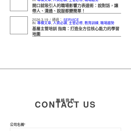
開口就吸引人的職場影響力表達術：說對話，讓
帶人、溝通、說服都變簡單！
2026.3.19
/
通過：
SERVICE
IN
專欄文章
,
人資必讀
,
主管必修
,
教育訓練
,
職場趨勢
基層主管培訓 指南：打造全方位核心能力的學習
地圖
聯絡我們
CONTACT US
公司名稱*