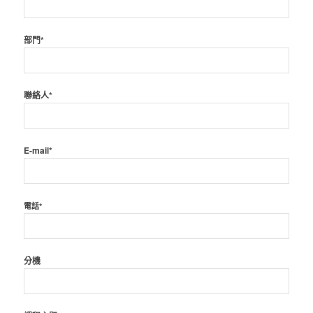
部門*
聯絡人*
E-mail*
電話*
分機