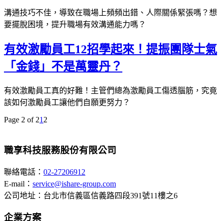
溝通技巧不佳，導致在職場上頻頻出錯、人際關係緊張嗎？想
要擺脫困境，提升職場有效溝通能力嗎？
有效激勵員工12招學起來！提振團隊士氣
「金錢」不是萬靈丹？
有效激勵員工真的好難！主管們總為激勵員工傷透腦筋，究竟
該如何激勵員工讓他們自願更努力？
Page 2 of 2
1
2
職享科技服務股份有限公司
聯絡電話：
02-27206912
E-mail：
service@ishare-group.com
公司地址：台北市信義區信義路四段391號11樓之6
企業方案