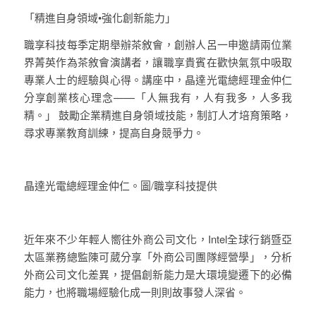
「精進自身領域•強化創新能力」
職享科技每季定期舉辦茶敘會，創辦人呂一申邀請兩位業
界菁英作為茶敘會演講者，讓職享貴賓在歡快氣氛中吸取
專業人士的經驗與心得。講座中，晶達光電總經理金仲仁
分享創業核心理念——「人無我有，人有我多，人多我
精。」 鼓勵企業精進自身領域技能，制訂人才培育策略，
尋求專業教育訓練，提高自身競爭力。
晶達光電總經理金仲仁。圖/職享科技提供
近年來不少年輕人嚮往外商公司文化，Intel全球行銷暨亞
太區業務總監陳可葳分享「外商公司團隊經營學」，分析
外商公司文化差異，提倡創新能力是大環境變遷下的必備
能力，也將職場經驗化成一則則故事發人深省。