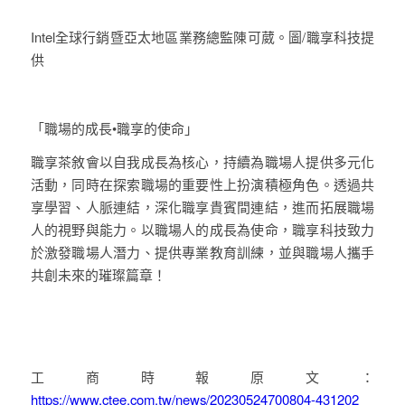
Intel全球行銷暨亞太地區業務總監陳可葳。圖/職享科技提
供
「職場的成長•職享的使命」
職享茶敘會以自我成長為核心，持續為職場人提供多元化
活動，同時在探索職場的重要性上扮演積極角色。透過共
享學習、人脈連結，深化職享貴賓間連結，進而拓展職場
人的視野與能力。以職場人的成長為使命，職享科技致力
於激發職場人潛力、提供專業教育訓練，並與職場人攜手
共創未來的璀璨篇章！
工商時報原文：
https://www.ctee.com.tw/news/20230524700804-431202